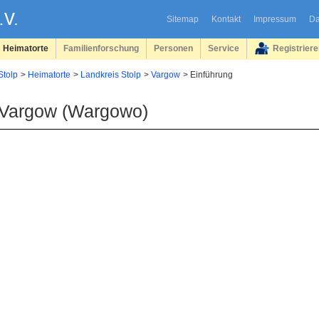
Sitemap
Kontakt
Impressum
Da
Heimatorte
Familienforschung
Personen
Service
Registrier
Stolp
Heimatorte
Landkreis Stolp
Vargow
Einführung
Vargow (Wargowo)