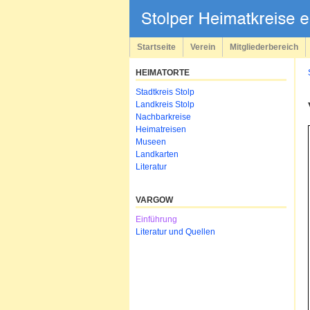
Navigation
überspringen
Startseite
Verein
Mitgliederbereich
HEIMATORTE
Navigation
Stadtkreis Stolp
überspringen
Landkreis Stolp
Nachbarkreise
Heimatreisen
Museen
Landkarten
Literatur
VARGOW
Navigation
Einführung
überspringen
Literatur und Quellen