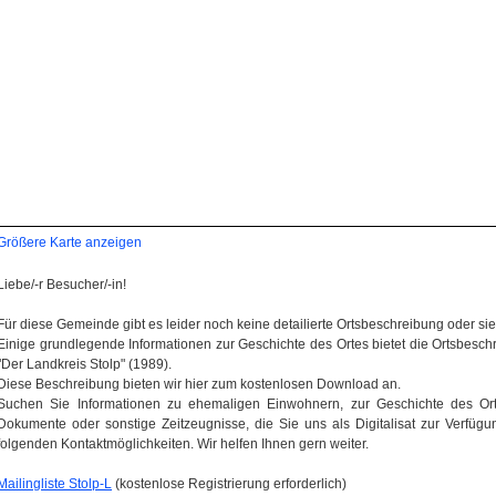
Größere Karte anzeigen
Liebe/-r Besucher/-in!
Für diese Gemeinde gibt es leider noch keine detailierte Ortsbeschreibung oder sie wi
Einige grundlegende Informationen zur Geschichte des Ortes bietet die Ortsbes
"Der Landkreis Stolp" (1989).
Diese Beschreibung bieten wir hier zum kostenlosen Download an.
Suchen Sie Informationen zu ehemaligen Einwohnern, zur Geschichte des Orte
Dokumente oder sonstige Zeitzeugnisse, die Sie uns als Digitalisat zur Verfügun
folgenden Kontaktmöglichkeiten. Wir helfen Ihnen gern weiter.
Mailingliste Stolp-L
(kostenlose Registrierung erforderlich)