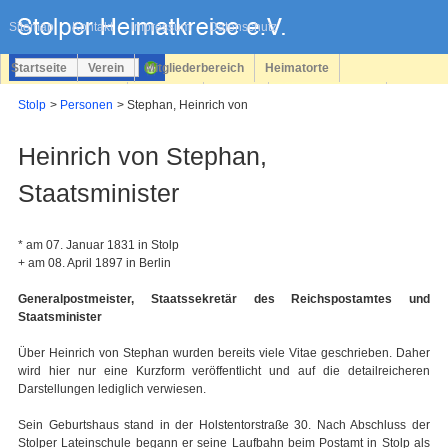
Navigation
überspringen
Sitemap
Kontakt
Impressum
Datenschutz
Startseite
Verein
Mitgliederbereich
Heimatorte
Familienforschung
Personen
Service
Registrieren
Stolp
Personen
Stephan, Heinrich von
Login
Heinrich von Stephan,
Staatsminister
* am 07. Januar 1831 in Stolp
+ am 08. April 1897 in Berlin
Generalpostmeister, Staatssekretär des Reichspostamtes und
Staatsminister
Über Heinrich von Stephan wurden bereits viele Vitae geschrieben. Daher
wird hier nur eine Kurzform veröffentlicht und auf die detailreicheren
Darstellungen lediglich verwiesen.
Sein Geburtshaus stand in der Holstentorstraße 30. Nach Abschluss der
Stolper Lateinschule begann er seine Laufbahn beim Postamt in Stolp als