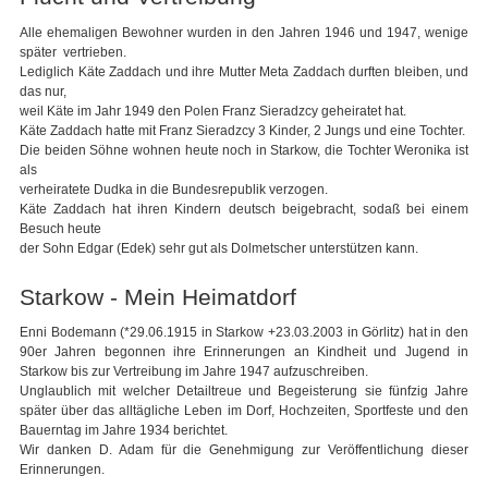
Alle ehemaligen Bewohner wurden in den Jahren 1946 und 1947, wenige
später vertrieben.
Lediglich Käte Zaddach und ihre Mutter Meta Zaddach durften bleiben, und
das nur,
weil Käte im Jahr 1949 den Polen Franz Sieradzcy geheiratet hat.
Käte Zaddach hatte mit Franz Sieradzcy 3 Kinder, 2 Jungs und eine Tochter.
Die beiden Söhne wohnen heute noch in Starkow, die Tochter Weronika ist
als
verheiratete Dudka in die Bundesrepublik verzogen.
Käte Zaddach hat ihren Kindern deutsch beigebracht, sodaß bei einem
Besuch heute
der Sohn Edgar (Edek) sehr gut als Dolmetscher unterstützen kann.
Starkow - Mein Heimatdorf
Enni Bodemann (*29.06.1915 in Starkow +23.03.2003 in Görlitz) hat in den
90er Jahren begonnen ihre Erinnerungen an Kindheit und Jugend in
Starkow bis zur Vertreibung im Jahre 1947 aufzuschreiben.
Unglaublich mit welcher Detailtreue und Begeisterung sie fünfzig Jahre
später über das alltägliche Leben im Dorf, Hochzeiten, Sportfeste und den
Bauerntag im Jahre 1934 berichtet.
Wir danken D. Adam für die Genehmigung zur Veröffentlichung dieser
Erinnerungen.