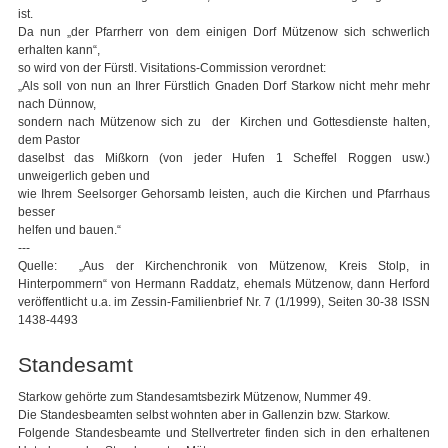
ist.
Da nun „der Pfarrherr von dem einigen Dorf Mützenow sich schwerlich
erhalten kann“,
so wird von der Fürstl. Visitations-Commission verordnet:
„Als soll von nun an Ihrer Fürstlich Gnaden Dorf Starkow nicht mehr mehr
nach Dünnow,
sondern nach Mützenow sich zu der Kirchen und Gottesdienste halten,
dem Pastor
daselbst das Mißkorn (von jeder Hufen 1 Scheffel Roggen usw.)
unweigerlich geben und
wie Ihrem Seelsorger Gehorsamb leisten, auch die Kirchen und Pfarrhaus
besser
helfen und bauen.“
---
Quelle: „Aus der Kirchenchronik von Mützenow, Kreis Stolp, in
Hinterpommern“ von Hermann Raddatz, ehemals Mützenow, dann Herford
veröffentlicht u.a. im Zessin-Familienbrief Nr. 7 (1/1999), Seiten 30-38 ISSN
1438-4493
Standesamt
Starkow gehörte zum Standesamtsbezirk Mützenow, Nummer 49.
Die Standesbeamten selbst wohnten aber in Gallenzin bzw. Starkow.
Folgende Standesbeamte und Stellvertreter finden sich in den erhaltenen