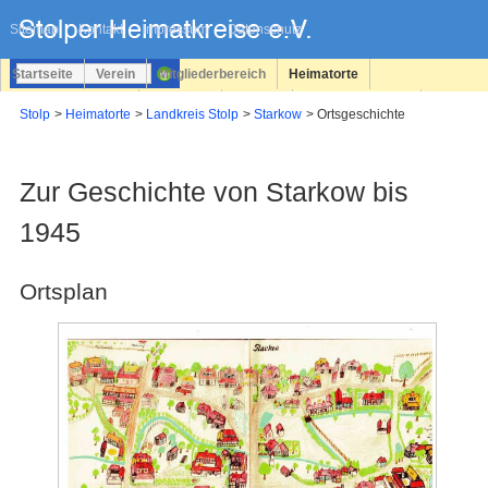
Navigation
überspringen
Sitemap
Kontakt
Impressum
Datenschutz
Startseite
Verein
Mitgliederbereich
Heimatorte
Familienforschung
Personen
Service
Registrieren
Stolp
Heimatorte
Landkreis Stolp
Starkow
Ortsgeschichte
Login
Zur Geschichte von Starkow bis
1945
Ortsplan