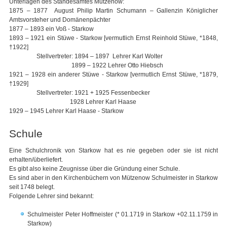
Unterlagen des Standesamtes Mützenow:
1875 – 1877 August Philip Martin Schumann – Gallenzin Königlicher
Amtsvorsteher und Domänenpächter
1877 – 1893 ein Voß - Starkow
1893 – 1921 ein Stüwe - Starkow [vermutlich Ernst Reinhold Stüwe, *1848,
†1922]
Stellvertreter: 1894 – 1897 Lehrer Karl Wolter
1899 – 1922 Lehrer Otto Hiebsch
1921 – 1928 ein anderer Stüwe - Starkow [vermutlich Ernst Stüwe, *1879,
†1929]
Stellvertreter: 1921 + 1925 Fessenbecker
1928 Lehrer Karl Haase
1929 – 1945 Lehrer Karl Haase - Starkow
Schule
Eine Schulchronik von Starkow hat es nie gegeben oder sie ist nicht
erhalten/überliefert.
Es gibt also keine Zeugnisse über die Gründung einer Schule.
Es sind aber in den Kirchenbüchern von Mützenow Schulmeister in Starkow
seit 1748 belegt.
Folgende Lehrer sind bekannt:
Schulmeister Peter Hoffmeister (* 01.1719 in Starkow +02.11.1759 in
Starkow)