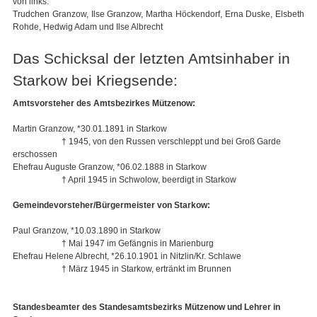
von links:
Trudchen Granzow, Ilse Granzow, Martha Höckendorf, Erna Duske, Elsbeth
Rohde, Hedwig Adam und Ilse Albrecht
Das Schicksal der letzten Amtsinhaber in
Starkow bei Kriegsende:
Amtsvorsteher des Amtsbezirkes Mützenow:
Martin Granzow, *30.01.1891 in Starkow
† 1945, von den Russen verschleppt und bei Groß Garde
erschossen
Ehefrau Auguste Granzow, *06.02.1888 in Starkow
† April 1945 in Schwolow, beerdigt in Starkow
Gemeindevorsteher/Bürgermeister von Starkow:
Paul Granzow, *10.03.1890 in Starkow
† Mai 1947 im Gefängnis in Marienburg
Ehefrau Helene Albrecht, *26.10.1901 in Nitzlin/Kr. Schlawe
† März 1945 in Starkow, ertränkt im Brunnen
Standesbeamter des Standesamtsbezirks Mützenow und Lehrer in