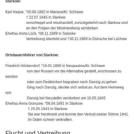
Starkow:
Karl Haase, *20.09.1882 in Marsow/Kr. Schlawe
† 22.07.1945 in Starkow
verschleppt und misshandelt, zurückgekehrt nach Starkow und
an den Folgen der Misshandlung verstorben
Ehefrau Anna Lück, *08.11.1889 in Saleske
Vertreibung überlebt und †30.11.1969 in Dünsche bei Lüchow
Ortsbauernführer von Starkow:
Friedrich Höckendorf, *19.01.1890 in Neupaalow/Kr. Schlawe
von den Russen vor die Alternative gestellt, erschossen zu
werden
oder zum Pestleichen begraben nach Danzig zu gehen.
Ging nach Danzig, steckte sich selbst an. Auf dem Heimweg
von
Danzig bei Neustettin verstorben am 10.05.1945
Ehefrau Anna Granzow, *08.04.1891 in Starkow
† 25.05.1943 in Starkow
Sie war herzkrank und konnte den Verlust zweier Söhne 1941
im Osten schwer verkraften.
Flucht und Vertreibung