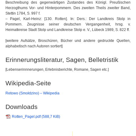
Beschreibung des gegenwärtigen Zustandes des Königl. Preußischen
Herzogthums Vor- und Hinterpommern. Des zweiten Theils zweiter Band,
Stettin 1784, S. 997 f.
– Pagel, Karl-Heinz: [130. Rotten]. In: Ders.: Der Landkreis Stolp in
Pommern. Zeugnisse seiner deutschen Vergangenheit, hrsg. v.
Heimatkreise Stadt Stolp und Landkreise Stolp e. V., Lübeck 1989, S. 822 ff.
[weitere Aufsätze, Broschüren, Bücher und andere gedruckte Quellen,
alphabetisch nach Autoren sortiert]
Erinnerungsliteratur, Sagen, Belletristik
[Lebenserinnnerungen, Erlebnisberichte, Romane, Sagen etc.]
Wikipedia-Seite
Retowo (Smołdzino) – Wikipedia
Downloads
Rotten_Pagel.pdf
(588,7 KiB)