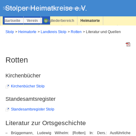
Navigation
überspringen
Sitemap
Kontakt
Impressum
Datenschutz
Startseite
Verein
Mitgliederbereich
Heimatorte
Familienforschung
Personen
Service
Registrieren
Stolp
Heimatorte
Landkreis Stolp
Rotten
Literatur und Quellen
Login
Rotten
Kirchenbücher
Kirchenbücher Stolp
Standesamtsregister
Standesamtsregister Stolp
Literatur zur Ortsgeschichte
– Brüggemann, Ludewig Wilhelm: [Rotten]. In: Ders.: Ausführliche