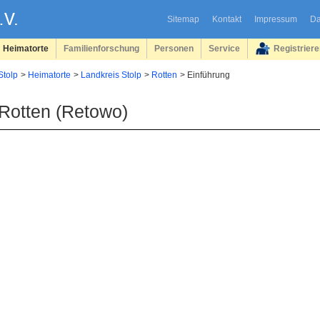
Sitemap
Kontakt
Impressum
Da
Heimatorte
Familienforschung
Personen
Service
Registrier
Stolp
Heimatorte
Landkreis Stolp
Rotten
Einführung
Rotten (Retowo)