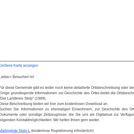
Größere Karte anzeigen
Liebe/-r Besucher/-in!
Für diese Gemeinde gibt es leider noch keine detailierte Ortsbeschreibung oder sie wi
Einige grundlegende Informationen zur Geschichte des Ortes bietet die Ortsbes
"Der Landkreis Stolp" (1989).
Diese Beschreibung bieten wir hier zum kostenlosen Download an.
Suchen Sie Informationen zu ehemaligen Einwohnern, zur Geschichte des Orte
Dokumente oder sonstige Zeitzeugnisse, die Sie uns als Digitalisat zur Verfügun
folgenden Kontaktmöglichkeiten. Wir helfen Ihnen gern weiter.
Mailingliste Stolp-L
(kostenlose Registrierung erforderlich)