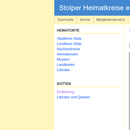
Navigation
überspringen
Startseite
Verein
Mitgliederbereich
HEIMATORTE
Navigation
Stadtkreis Stolp
überspringen
Landkreis Stolp
Nachbarkreise
Heimatreisen
Museen
Landkarten
Literatur
ROTTEN
Navigation
Einführung
überspringen
Literatur und Quellen