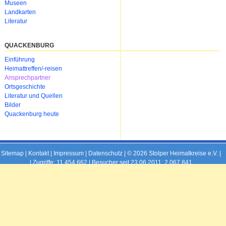
Museen
Landkarten
Literatur
QUACKENBURG
Navigation
Einführung
überspringen
Heimattreffen/-reisen
Ansprechpartner
Ortsgeschichte
Literatur und Quellen
Bilder
Quackenburg heute
Sitemap
|
Kontakt
|
Impressum
|
Datenschutz
| © 2026 Stolper Heimatkreise e.V. |
|
Zugriffe: 11.454.662 | Besucher seit 23.06.2011: 2.067.841