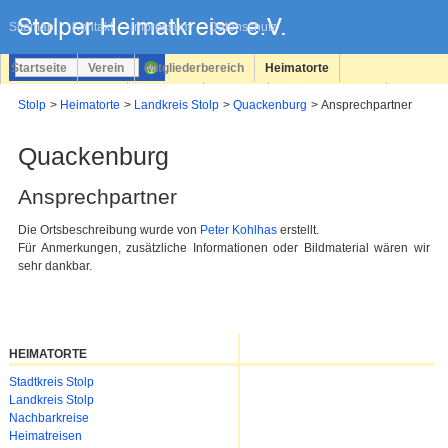
Navigation
überspringen
Sitemap
Kontakt
Impressum
Datenschutz
Startseite
Verein
Mitgliederbereich
Heimatorte
Familienforschung
Personen
Service
Registrieren
Stolp
Heimatorte
Landkreis Stolp
Quackenburg
Ansprechpartner
Login
Quackenburg
Ansprechpartner
Die Ortsbeschreibung wurde von
Peter Kohlhas
erstellt.
Für Anmerkungen, zusätzliche Informationen oder Bildmaterial wären wir
sehr dankbar.
HEIMATORTE
Navigation
Stadtkreis Stolp
überspringen
Landkreis Stolp
Nachbarkreise
Heimatreisen