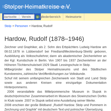
Navigation
überspringen
Sitemap
Kontakt
Impressum
Datenschutz
Startseite
Verein
Mitgliederbereich
Heimatorte
Familienforschung
Personen
Service
Registrieren
Stolp
Personen
Hardow, Rudolf
Login
Hardow, Rudolf (1878–1946)
Zeichner und Graphiker, als 2. Sohn des Erbpächters Ludwig Hardow am
08.02.1878 in Lübbersdorf bei Friedland/Mecklenburg-Strelitz geboren,
Ausbildung als Volksschullehrer, dann als akademischer Zeichenlehrer an
der Kgl. Kunstschule in Berlin. Von 1907 bis 1937 Zeichenlehrer an der
Höheren Töchterschule/seit 1929 Staatl. Lessingschule in Stolp.
Mitbegründer des Stolper Heimatmuseums und des Städtischen
Kunstvereins, zahlreiche Veröffentlichungen zur Volkskunde.
Schuf mit seinem umfangreichen Zeichenwerk von Stadt und Land Stolp
sowie aus anderen Kreisen eine einzigartige Dokumentation
Hinterpommerns.
2006 veranstaltete das Mittelpommersche Museum in Slupsk in
deutsch/polnischer Zusammenarbeit im Museum des Slowinzischen Dorfes
in Kluki sowie 2007 in Slupsk selbst eine Ausstellung seiner Werke.
2008 erschien der große Bildband „Rudolf Hardow. Stolp und Pommern in
Zeichnung und Graphik“ mit deutschem Text und polnischer Übersetzung.