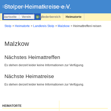
Navigation
überspringen
Sitemap
Kontakt
Impressum
Datenschutz
Startseite
Verein
Mitgliederbereich
Heimatorte
Familienforschung
Personen
Service
Registrieren
Stolp
Heimatorte
Landkreis Stolp
Malzkow
Heimattreffen/-reisen
Login
Malzkow
Nächstes Heimattreffen
Es stehen derzeit leider keine Informationen zur Verfügung.
Nächste Heimatreise
Es stehen derzeit leider keine Informationen zur Verfügung.
HEIMATORTE