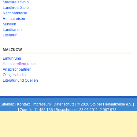
Navigation
Stadtkreis Stolp
überspringen
Landkreis Stolp
Nachbarkreise
Heimatreisen
Museen
Landkarten
Literatur
MALZKOW
Navigation
Einführung
überspringen
Heimattreffen/-reisen
Ansprechpartner
Ortsgeschichte
Literatur und Quellen
Sitemap
|
Kontakt
|
Impressum
|
Datenschutz
| © 2026 Stolper Heimatkreise e.V. |
|
Zugriffe: 11.455.136 | Besucher seit 23.06.2011: 2.067.973