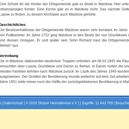
Eine Schule für die Kinder der Ortsgemeinde gab es direkt in Malzkow. Hier unte
ortsansässigen Kinder. Eine Kirche gab es in Malzkow nicht. Das nächste Gott
Lupow zu finden, zu dessen Kirchspiel auch Malzkow gehörte.
Geschichtliches
Die Besitzverhältnisse der Ortsgemeinde Malzkow waren sehr konstant. Im Jahr
von Puttkammer. Im Jahre 1752 ging Malzkow in den Besitz der von Grumbkows üb
und dessen Umlagen. Er und später sein Sohn Richard baut die Ortsgemein
Betrieb“
aus.
Vertreibung
Die in Malzkow stationierten deutschen Truppen ordneten am 08.03.1945 die Rä
versuchten über Lupow, Grumbkow und Darsin zu fliehen. In Darsin holten die sow
meisten Familien kehrten nach Malzkow zurück. Im Laufe des Jahres 1945 wurde
ausgewiesen. Der Großteil der Bevölkerung musste weiterhin auf dem Gut arbeiten, 
Jahre 1951 lebte immer noch die Hälfte der zurückgebliebenen Bevölkerung in Mal
m
|
Datenschutz
| © 2026 Stolper Heimatkreise e.V. | |
Zugriffe: 11.443.769 | Besuche