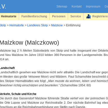
Sitemap
Kontakt
Impressum
Da
Heimatorte
Familienforschung
Personen
Service
Registrier
Stolp
Heimatorte
Landkreis Stolp
Malzkow
Einführung
Malzkow (Malczkowo)
Malzkow lag 2 ¾ Meilen Südostwärts von Stolp und hatte insgesamt vier Ortstei
und Neu Malzkow. Im Jahre 1910 lebten 366 Personen in der Landgemeinde. Bis 
414 an.
Landschaft
Landschaftlich gesehen war Malzkow nicht sehr attraktiv. Die Landschaft war ge
im Westen das große Velsower Moor) und Wäldern. Paul Scharnofske beschreibt d
des Stolper Heimatblattes wie folgt:
„Man musste da wohnen, leben und heimisch
Bewohner richtig einschätzen und beurteilen.“
(Scharnofske 1954: 60)
Verkehr, Schule und Kirche
Die durch das Gassendorf Malzkow führende Straße verlief von der polnischen G
die Orte Lupow und Malzkow zur Reichsstraße 2. Der nächste Bahnhof lag etwa 
Anschluss an die Reichsbahnverbindung von Stettin nach Danzig.