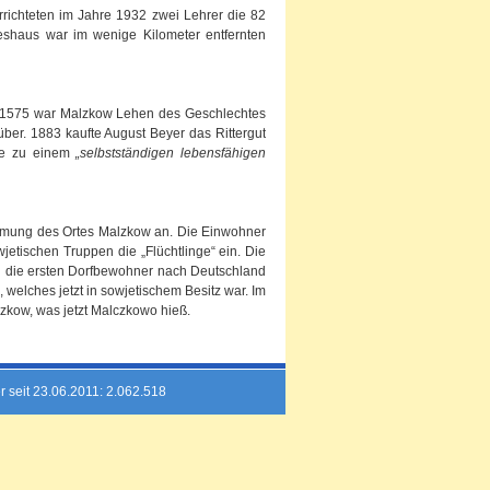
rrichteten im Jahre 1932 zwei Lehrer die 82
eshaus war im wenige Kilometer entfernten
e 1575 war Malzkow Lehen des Geschlechtes
er. 1883 kaufte August Beyer das Rittergut
de zu einem
„selbstständigen lebensfähigen
umung des Ortes Malzkow an. Die Einwohner
jetischen Truppen die „Flüchtlinge“ ein. Die
n die ersten Dorfbewohner nach Deutschland
welches jetzt in sowjetischem Besitz war. Im
zkow, was jetzt Malczkowo hieß.
r seit 23.06.2011: 2.062.518