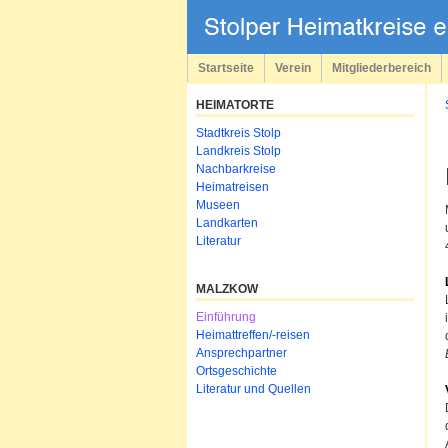
Navigation
überspringen
Startseite
Verein
Mitgliederbereich
HEIMATORTE
Navigation
Stadtkreis Stolp
überspringen
Landkreis Stolp
Nachbarkreise
Heimatreisen
Museen
Landkarten
Literatur
MALZKOW
Navigation
Einführung
überspringen
Heimattreffen/-reisen
Ansprechpartner
Ortsgeschichte
Literatur und Quellen