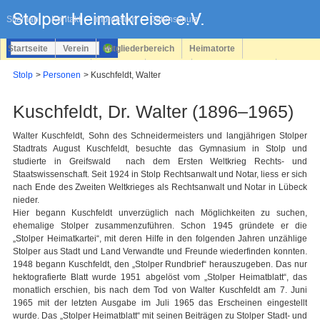
Navigation
überspringen
Sitemap
Kontakt
Impressum
Datenschutz
Startseite
Verein
Mitgliederbereich
Heimatorte
Familienforschung
Personen
Service
Registrieren
Stolp
Personen
Kuschfeldt, Walter
Login
Kuschfeldt, Dr. Walter (1896–1965)
Walter Kuschfeldt, Sohn des Schneidermeisters und langjährigen Stolper
Stadtrats August Kuschfeldt, besuchte das Gymnasium in Stolp und
studierte in Greifswald nach dem Ersten Weltkrieg Rechts- und
Staatswissenschaft. Seit 1924 in Stolp Rechtsanwalt und Notar, liess er sich
nach Ende des Zweiten Weltkrieges als Rechtsanwalt und Notar in Lübeck
nieder.
Hier begann Kuschfeldt unverzüglich nach Möglichkeiten zu suchen,
ehemalige Stolper zusammenzuführen. Schon 1945 gründete er die
„Stolper Heimatkartei“, mit deren Hilfe in den folgenden Jahren unzählige
Stolper aus Stadt und Land Verwandte und Freunde wiederfinden konnten.
1948 begann Kuschfeldt, den „Stolper Rundbrief“ herauszugeben. Das nur
hektografierte Blatt wurde 1951 abgelöst vom „Stolper Heimatblatt“, das
monatlich erschien, bis nach dem Tod von Walter Kuschfeldt am 7. Juni
1965 mit der letzten Ausgabe im Juli 1965 das Erscheinen eingestellt
wurde. Das „Stolper Heimatblatt“ mit seinen Beiträgen zu Stolper Stadt- und