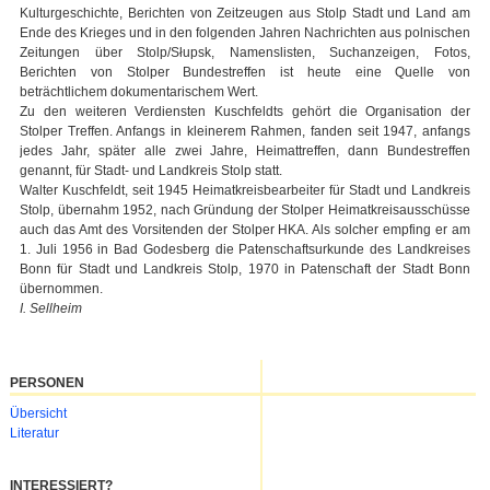
Kulturgeschichte, Berichten von Zeitzeugen aus Stolp Stadt und Land am
Ende des Krieges und in den folgenden Jahren Nachrichten aus polnischen
Zeitungen über Stolp/Słupsk, Namenslisten, Suchanzeigen, Fotos,
Berichten von Stolper Bundestreffen ist heute eine Quelle von
beträchtlichem dokumentarischem Wert.
Zu den weiteren Verdiensten Kuschfeldts gehört die Organisation der
Stolper Treffen. Anfangs in kleinerem Rahmen, fanden seit 1947, anfangs
jedes Jahr, später alle zwei Jahre, Heimattreffen, dann Bundestreffen
genannt, für Stadt- und Landkreis Stolp statt.
Walter Kuschfeldt, seit 1945 Heimatkreisbearbeiter für Stadt und Landkreis
Stolp, übernahm 1952, nach Gründung der Stolper Heimatkreisausschüsse
auch das Amt des Vorsitenden der Stolper HKA. Als solcher empfing er am
1. Juli 1956 in Bad Godesberg die Patenschaftsurkunde des Landkreises
Bonn für Stadt und Landkreis Stolp, 1970 in Patenschaft der Stadt Bonn
übernommen.
I. Sellheim
PERSONEN
Navigation
Übersicht
überspringen
Literatur
INTERESSIERT?