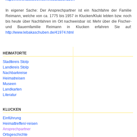
In eigener Sache: Der Ansprechpartner ist ein Nachfahre der Familie
Reimann, welche von ca. 1775 bis 1957 in Klucken/Kluki lebten bzw. noch
bis heute über Nachfahren im Ort nachweisbar ist. Mehr über die Fischer-
und Bauernfamilie Reimann in Klucken erfahren Sie auf:
http://www.lebakaschuben.de/41974.html
HEIMATORTE
Navigation
Stadtkreis Stolp
überspringen
Landkreis Stolp
Nachbarkreise
Heimatreisen
Museen
Landkarten
Literatur
KLUCKEN
Navigation
Einführung
überspringen
Heimattreffen/-reisen
Ansprechpartner
Ortsgeschichte