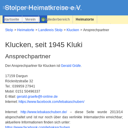
Navigation
überspringen
Sitemap
Kontakt
Impressum
Datenschutz
Startseite
Verein
Mitgliederbereich
Heimatorte
Familienforschung
Personen
Service
Registrieren
Stolp
Heimatorte
Landkreis Stolp
Klucken
Ansprechpartner
Login
Klucken, seit 1945 Kluki
Ansprechpartner
Der Ansprechpartner für Klucken ist
Gerald Gräfe
.
17159 Dargun
Röcknitzstraße 32
Tel.: 039959 27941
Mobil: 0151 50496337
E-Mail:
gerald.graefe@t-online.de
Internet:
https://www.facebook.com/lebakaschuben/
Internet:
http://www.lebakaschuben.de/
– diese Seite wurde 2013/14
abgeschaltet und ist nur noch über das verlinkte Internatarchiv erreichbar;
aktuellere Informationen finden sich unter:
https://www.facebook.com/lebakaschuben