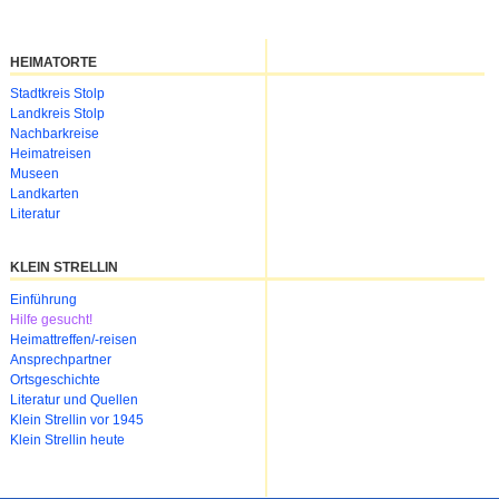
HEIMATORTE
Navigation
Stadtkreis Stolp
überspringen
Landkreis Stolp
Nachbarkreise
Heimatreisen
Museen
Landkarten
Literatur
KLEIN STRELLIN
Navigation
Einführung
überspringen
Hilfe gesucht!
Heimattreffen/-reisen
Ansprechpartner
Ortsgeschichte
Literatur und Quellen
Klein Strellin vor 1945
Klein Strellin heute