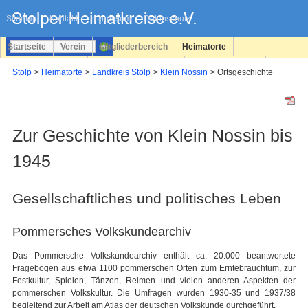
Navigation
überspringen
Sitemap
Kontakt
Impressum
Datenschutz
Startseite
Verein
Mitgliederbereich
Heimatorte
Familienforschung
Personen
Service
Registrieren
Stolp
Heimatorte
Landkreis Stolp
Klein Nossin
Ortsgeschichte
Login
Zur Geschichte von Klein Nossin bis
1945
Gesellschaftliches und politisches Leben
Pommersches Volkskundearchiv
Das Pommersche Volkskundearchiv enthält ca. 20.000 beantwortete
Fragebögen aus etwa 1100 pommerschen Orten zum Erntebrauchtum, zur
Festkultur, Spielen, Tänzen, Reimen und vielen anderen Aspekten der
pommerschen Volkskultur. Die Umfragen wurden 1930-35 und 1937/38
begleitend zur Arbeit am Atlas der deutschen Volkskunde durchgeführt.