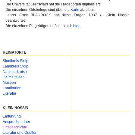
Die Universität Greifswald hat die Fragebögen digitalisiert.
Die einzelnen Ortsbelege sind über die
Karte
abrufbar.
Lehrer Ernst BLAUROCK hat diese Fragen 1937 zu Klein Nossin
beantwortet.
Die einzelnen Fragebögen befinden sich
hier
.
HEIMATORTE
Navigation
Stadtkreis Stolp
überspringen
Landkreis Stolp
Nachbarkreise
Heimatreisen
Museen
Landkarten
Literatur
KLEIN NOSSIN
Navigation
Einführung
überspringen
Ansprechpartner
Ortsgeschichte
Literatur und Quellen