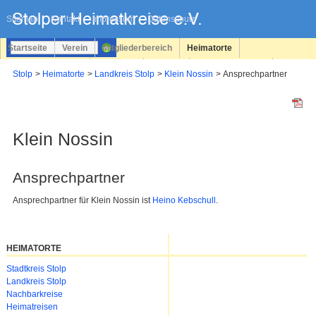
Navigation
überspringen
Sitemap
Kontakt
Impressum
Datenschutz
Startseite
Verein
Mitgliederbereich
Heimatorte
Familienforschung
Personen
Service
Registrieren
Stolp
Heimatorte
Landkreis Stolp
Klein Nossin
Ansprechpartner
Login
Klein Nossin
Ansprechpartner
Ansprechpartner für Klein Nossin ist
Heino Kebschull
.
HEIMATORTE
Navigation
Stadtkreis Stolp
überspringen
Landkreis Stolp
Nachbarkreise
Heimatreisen