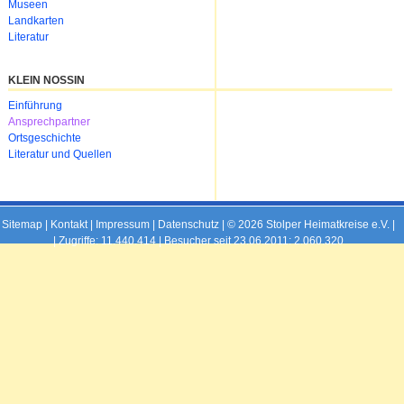
Museen
Landkarten
Literatur
KLEIN NOSSIN
Navigation
Einführung
überspringen
Ansprechpartner
Ortsgeschichte
Literatur und Quellen
Sitemap
|
Kontakt
|
Impressum
|
Datenschutz
| © 2026 Stolper Heimatkreise e.V. |
|
Zugriffe: 11.440.414 | Besucher seit 23.06.2011: 2.060.320