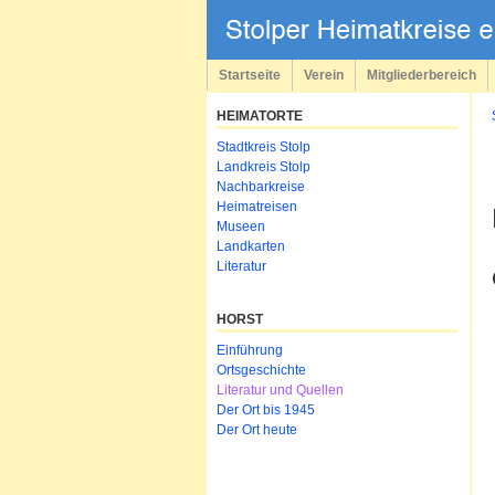
Navigation
überspringen
Startseite
Verein
Mitgliederbereich
HEIMATORTE
Navigation
Stadtkreis Stolp
überspringen
Landkreis Stolp
Nachbarkreise
Heimatreisen
Museen
Landkarten
Literatur
HORST
Navigation
Einführung
überspringen
Ortsgeschichte
Literatur und Quellen
Der Ort bis 1945
Der Ort heute