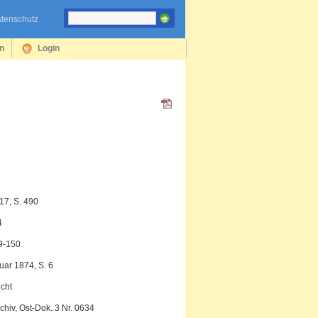
tenschutz
en
Login
17, S. 490
4
49-150
uar 1874, S. 6
echt
hiv, Ost-Dok. 3 Nr. 0634