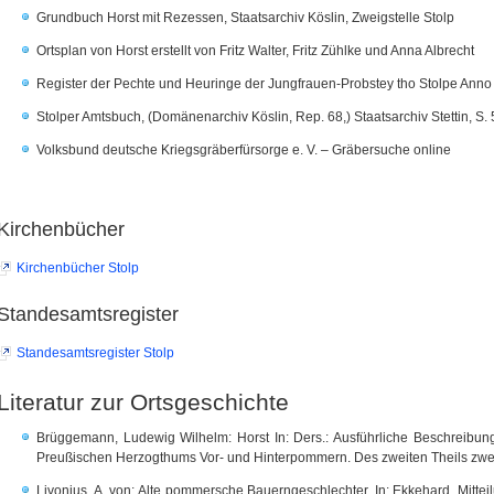
Grundbuch Horst mit Rezessen, Staatsarchiv Köslin, Zweigstelle Stolp
Ortsplan von Horst erstellt von Fritz Walter, Fritz Zühlke und Anna Albrecht
Register der Pechte und Heuringe der Jungfrauen-Probstey tho Stolpe Anno 
Stolper Amtsbuch, (Domänenarchiv Köslin, Rep. 68,) Staatsarchiv Stettin, S.
Volksbund deutsche Kriegsgräberfürsorge e. V. – Gräbersuche online
Kirchenbücher
Kirchenbücher Stolp
Standesamtsregister
Standesamtsregister Stolp
Literatur zur Ortsgeschichte
Brüggemann, Ludewig Wilhelm: Horst In: Ders.: Ausführliche Beschreibun
Preußischen Herzogthums Vor- und Hinterpommern. Des zweiten Theils zweit
Livonius, A. von: Alte pommersche Bauerngeschlechter. In: Ekkehard. Mitte