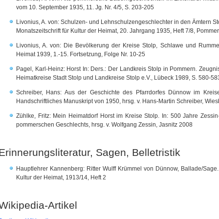
vom 10. September 1935, 11. Jg. Nr. 4/5, S. 203-205
Livonius, A. von: Schulzen- und Lehnschulzengeschlechter in den Ämtern 
Monatszeitschrift für Kultur der Heimat, 20. Jahrgang 1935, Heft 7/8, Pomm
Livonius, A. von: Die Bevölkerung der Kreise Stolp, Schlawe und Rumm
Heimat 1939, 1.-15. Fortsetzung, Folge Nr. 10-25
Pagel, Karl-Heinz: Horst In: Ders.: Der Landkreis Stolp in Pommern. Zeugni
Heimatkreise Stadt Stolp und Landkreise Stolp e.V., Lübeck 1989, S. 580-58
Schreiber, Hans: Aus der Geschichte des Pfarrdorfes Dünnow im Krei
Handschriftliches Manuskript von 1950, hrsg. v. Hans-Martin Schreiber, Wi
Zühlke, Fritz: Mein Heimatdorf Horst im Kreise Stolp. In: 500 Jahre Zessi
pommerschen Geschlechts, hrsg. v. Wolfgang Zessin, Jasnitz 2008
Erinnerungsliteratur, Sagen, Belletristik
Hauptlehrer Kannenberg: Ritter Wulff Krümmel von Dünnow, Ballade/Sage. 
Kultur der Heimat, 1913/14, Heft 2
Wikipedia-Artikel