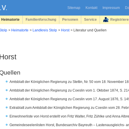
Sitemap
Kontakt
Impressum
Da
Heimatorte
Familienforschung
Personen
Service
Registrier
Stolp
Heimatorte
Landkreis Stolp
Horst
Literatur und Quellen
Horst
Quellen
Amtsblatt der Königlichen Regierung zu Stettin, Nr. 50 vom 18. November 18
Amtsblatt der Königlichen Regierung zu Coeslin vom 1. Oktober 1874, S. 21
Amtsblatt der Königlichen Regierung zu Coeslin vom 17. August 1876, S. 1
Extrablatt zum Amtsblatt der Königlichen Regierung zu Coeslin vom 28. Febr
Einwohnerliste von Horst erstellt von Fritz Walter, Fritz Zühlke und Anna Albr
Gemeindeseelenlisten Horst, Bundesarchiv Bayreuth – Lastenausgleichs- arc