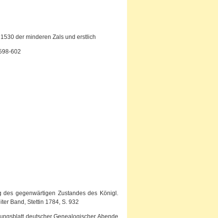
1530 der minderen Zals und erstlich
 598-602
g des gegenwärtigen Zustandes des Königl.
er Band, Stettin 1784, S. 932
ilungsblatt deutscher Genealogischer Abende