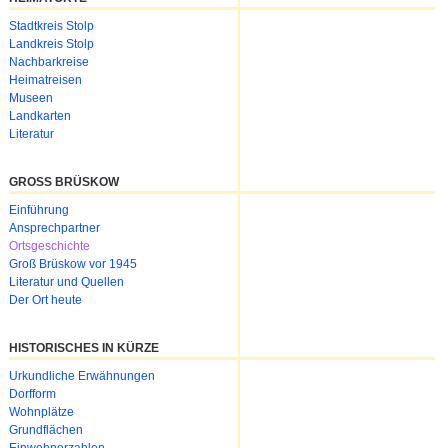
Navigation
Stadtkreis Stolp
überspringen
Landkreis Stolp
Nachbarkreise
Heimatreisen
Museen
Landkarten
Literatur
GROSS BRÜSKOW
Navigation
Einführung
überspringen
Ansprechpartner
Ortsgeschichte
Groß Brüskow vor 1945
Literatur und Quellen
Der Ort heute
HISTORISCHES IN KÜRZE
Urkundliche Erwähnungen
Dorfform
Wohnplätze
Grundflächen