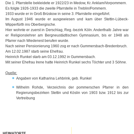
Die 1. Pfarrstelle bekleidete er 1922/23 in Medow, Kr. Anklam/Vorpommern.
Es folgte 1926-1933 die zweite Pfarrstelle in Treblin/Pommern.
1933 wurde er in Groß Brüskow in seine 3. Pfarrstelle eingeführt.
Im August 1946 wurde er ausgewiesen und kam über Stettin-Lübeck-
Wipperfürth ins Oberbergische.
Hier wohnte er zuerst in Derschlag, Reg.-bezirk Köln. Anderthalb Jahre war
er Religionslehrer am Bergneustädtischen Gymnasium, bis er 1948 als
Pfarrer nach Wiedenest berufen wurde.
Nach seiner Pensionierung 1960 zog er nach Gummersbach-Bredenbruch.
Am 12.02.1987 starb seine Ehefrau.
Heinrich Runkel starb am 03.12.1992 in Gummersbach.
Mit seiner Ehefrau Irene hatte Heinrich Runkel sechs Töchter und 3 Söhne.
Quelle:
Angaben von Katharina Lehbrink, geb. Runkel
Wilhelm Rohde, Verzeichnis der pommerschen Pfarrer in den
Regierungsbezirken Stettin und Köslin von 1903 bzw. 1912 bis zur
Vertreibung
HEIMATORTE