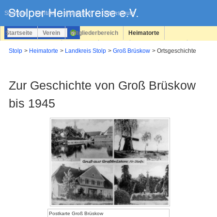
Navigation
überspringen
Sitemap
Kontakt
Impressum
Datenschutz
Startseite
Verein
Mitgliederbereich
Heimatorte
Familienforschung
Personen
Service
Registrieren
Stolp
Heimatorte
Landkreis Stolp
Groß Brüskow
Ortsgeschichte
Login
Zur Geschichte von Groß Brüskow
bis 1945
Postkarte Groß Brüskow