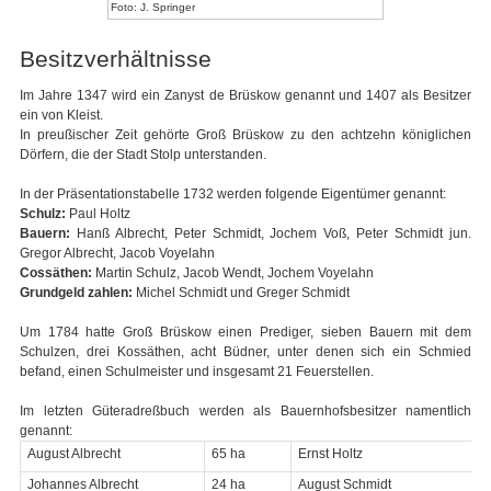
Foto: J. Springer
Besitzverhältnisse
Im Jahre 1347 wird ein Zanyst de Brüskow genannt und 1407 als Besitzer
ein von Kleist.
In preußischer Zeit gehörte Groß Brüskow zu den achtzehn königlichen
Dörfern, die der Stadt Stolp unterstanden.
In der Präsentationstabelle 1732 werden folgende Eigentümer genannt:
Schulz:
Paul Holtz
Bauern:
Hanß Albrecht, Peter Schmidt, Jochem Voß, Peter Schmidt jun.
Gregor Albrecht, Jacob Voyelahn
Cossäthen:
Martin Schulz, Jacob Wendt, Jochem Voyelahn
Grundgeld zahlen:
Michel Schmidt und Greger Schmidt
Um 1784 hatte Groß Brüskow einen Prediger, sieben Bauern mit dem
Schulzen, drei Kossäthen, acht Büdner, unter denen sich ein Schmied
befand, einen Schulmeister und insgesamt 21 Feuerstellen.
Im letzten Güteradreßbuch werden als Bauernhofsbesitzer namentlich
genannt:
August Albrecht
65 ha
Ernst Holtz
Johannes Albrecht
24 ha
August Schmidt