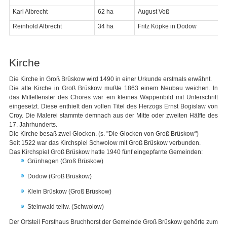
Karl Albrecht
62 ha
August Voß
Reinhold Albrecht
34 ha
Fritz Köpke in Dodow
Kirche
Die Kirche in Groß Brüskow wird 1490 in einer Urkunde erstmals erwähnt.
Die alte Kirche in Groß Brüskow mußte 1863 einem Neubau weichen. In
das Mittelfenster des Chores war ein kleines Wappenbild mit Unterschrift
eingesetzt. Diese enthielt den vollen Titel des Herzogs Ernst Bogislaw von
Croy. Die Malerei stammte demnach aus der Mitte oder zweiten Hälfte des
17. Jahrhunderts.
Die Kirche besaß zwei Glocken. (s. "Die Glocken von Groß Brüskow")
Seit 1522 war das Kirchspiel Schwolow mit Groß Brüskow verbunden.
Das Kirchspiel Groß Brüskow hatte 1940 fünf eingepfarrte Gemeinden:
Grünhagen (Groß Brüskow)
Dodow (Groß Brüskow)
Klein Brüskow (Groß Brüskow)
Steinwald teilw. (Schwolow)
Der Ortsteil Forsthaus Bruchhorst der Gemeinde Groß Brüskow gehörte zum