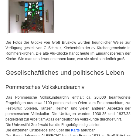
Die Fotos der Glocke von Groß Brüskow wurden freundlicher Weise zur
Verfügung gestellt von C. Schmitz, Kirchenbüro der ev. Kirchengemeinde in
Rommerskirchen. Die alte Alu-Glocke hängt heute im Eingangsbereich der
Kirche. Wie man unschwer erkennen kann, war sie nicht sonderlich groß.
Gesellschaftliches und politisches Leben
Pommersches Volkskundearchiv
Das Pommersche Volkskundearchiv enthält ca. 20.000 beantwortete
Fragebögen aus etwa 1100 pommerschen Orten zum Erntebrauchtum, zur
Festkultur, Spielen, Tänzen, Reimen und vielen anderen Aspekten der
pommerschen Volkskultur. Die Umfragen wurden 1930-35 und 1937/38
begleitend zur Arbeit am Atlas der deutschen Volkskunde durchgeführt.
Die Universität Greifswald hat die Fragebögen digitalisiert.
Die einzelnen Ortsbelege sind über die
Karte
abrufbar.
Der Bauer Johannes ALBRECHT hat diese Fragen 1938 zu Groß Brüskow