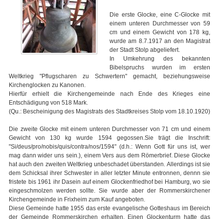
Die erste Glocke, eine C-Glocke mit
einem unteren Durchmesser von 59
cm und einem Gewicht von 178 kg,
wurde am 8.7.1917 an den Magistrat
der Stadt Stolp abgeliefert.
In Umkehrung des bekannten
Bibelspruchs wurden im ersten
Weltkrieg "Pflugscharen zu Schwertern" gemacht, beziehungsweise
Kirchenglocken zu Kanonen.
Hierfür erhielt die Kirchengemeinde nach Ende des Krieges eine
Entschädigung von 518 Mark.
(Qu.: Bescheinigung des Magistrats des Stadtkreises Stolp vom 18.10.1920)
Die zweite Glocke mit einem unteren Durchmesser von 71 cm und einem
Gewicht von 130 kg wurde 1594 gegossen.Sie trägt die Inschrift:
"Si/deus/pro/nobis/quis/contra/nos/1594" (d.h.: Wenn Gott für uns ist, wer
mag dann wider uns sein.), einem Vers aus dem Römerbrief. Diese Glocke
hat auch den zweiten Weltkrieg unbeschadet überstanden. Allerdings ist sie
dem Schicksal ihrer Schwester in aller letzter Minute entronnen, dennn sie
fristete bis 1961 ihr Dasein auf einem Glockenfriedhof bei Hamburg, wo sie
eingeschmolzen werden sollte. Sie wurde aber der Rommerskirchener
Kirchengemeinde in Frixheim zum Kauf angeboten.
Diese Gemeinde hatte 1955 das erste evangelische Gotteshaus im Bereich
der Gemeinde Rommerskirchen erhalten. Einen Glockenturm hatte das