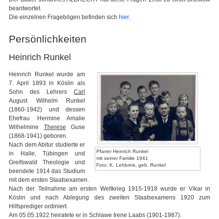
beantwortet.
Die einzelnen Fragebögen befinden sich
hier
.
Persönlichkeiten
Heinrich Runkel
Heinrich Runkel wurde am
7. April 1893 in Köslin als
Sohn des Lehrers
Carl
August Wilhelm Runkel
(1860-1942) und dessen
Ehefrau Hermine Amalie
Wilhelmine
Therese
Guse
(1868-1941) geboren.
Nach dem Abitur studierte er
Pfarrer Heinrich Runkel
in Halle, Tübingen und
mit seiner Familie 1941
Greifswald Theologie und
Foto: K. Lehbrink, geb. Runkel
beendete 1914 das Studium
mit dem ersten Staatsexamen.
Nach der Teilnahme am ersten Weltkrieg 1915-1918 wurde er Vikar in
Köslin und nach Ablegung des zweiten Staatsexamens 1920 zum
Hilfsprediger ordiniert.
Am 05.05.1922 heiratete er in Schlawe Irene Laabs (1901-1987).