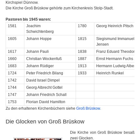
Kirchspiel Dünnow.
Die Kirche Groß Brüskow gehörte zum Kirchenkreis Stolp-Stadt.
Pastoren bis 1945 waren:
1581
Joachim
1780
Georg Heinrich Pitsch
Schwichtenberg
1605
Johann Hoppe
1815
Siegismund Immanuel Chr
Jensen
1617
Johann Pauli
1838
Franz Eduard Theodor Bl
1660
Christian Wockenfuß
1887
Ernst Hermann Fuchs
1683
Johann Rüdiger
1913
Hermann Ludwig Albert R
1724
Peter Friedrich Bilang
1933
Heinrich Runkel
1742
David Israel Dimpel
1744
Georg Albrecht Gottel
1747
Johann Friedrich Schall
1753
Florian David Hamilton
Zu den erhaltenen Kirchenbüchern siehe
Groß Brüskow.
Die Glocken von Groß Brüskow
Die Kirche von Groß Brüskow besaß
zwei Glocken.