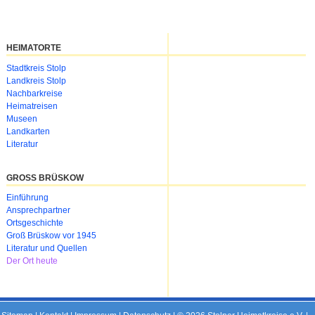
HEIMATORTE
Navigation
Stadtkreis Stolp
überspringen
Landkreis Stolp
Nachbarkreise
Heimatreisen
Museen
Landkarten
Literatur
GROSS BRÜSKOW
Navigation
Einführung
überspringen
Ansprechpartner
Ortsgeschichte
Groß Brüskow vor 1945
Literatur und Quellen
Der Ort heute