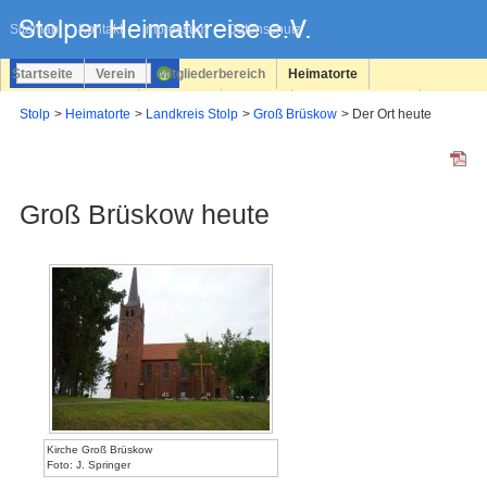
Navigation
überspringen
Sitemap
Kontakt
Impressum
Datenschutz
Startseite
Verein
Mitgliederbereich
Heimatorte
Familienforschung
Personen
Service
Registrieren
Stolp
Heimatorte
Landkreis Stolp
Groß Brüskow
Der Ort heute
Login
Groß Brüskow heute
Kirche Groß Brüskow
Foto: J. Springer