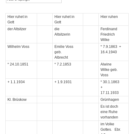
Hier ruhet in
Hier ruhet in
Hier ruhen
Gott
Gott
der Altsitzer
die
Ferdinand
Altsitzerin
Friedrich
Wilke
Wilhelm Voss
Emilie Voss
* 7.9.1863 +
geb.
16.4.1940
Albrecht
* 24.10.1851
* 7.2.1853
Alwine
Wilke geb.
Voss
+ 1.1.1934
+ 1.9.1931
* 30.1.1863
+
17.11.1933
Kl. Brüskow
Grünhagen
Es ist doch
eine Ruhe
vorhanden
im Volke
Gottes. Ebr.