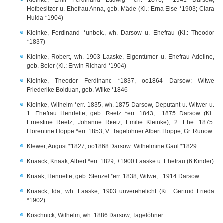
Kleinke, Emil Ferdinand Ludwig *err. 1873, +1941 Darsow,
Hofbesitzer u. Ehefrau Anna, geb. Mäde (Ki.: Erna Else *1903; Clara
Hulda *1904)
Kleinke, Ferdinand *unbek., wh. Darsow u. Ehefrau (Ki.: Theodor
*1837)
Kleinke, Robert, wh. 1903 Laaske, Eigentümer u. Ehefrau Adeline,
geb. Beier (Ki.: Erwin Richard *1904)
Kleinke, Theodor Ferdinand *1837, oo1864 Darsow: Witwe
Friederike Bolduan, geb. Wilke *1846
Kleinke, Wilhelm *err. 1835, wh. 1875 Darsow, Deputant u. Witwer u.
1. Ehefrau Henriette, geb. Reetz *err. 1843, +1875 Darsow (Ki.:
Ernestine Reetz; Johanne Reetz; Emilie Kleinke); 2. Ehe: 1875:
Florentine Hoppe *err. 1853, V.: Tagelöhner Albert Hoppe, Gr. Runow
Klewer, August *1827, oo1868 Darsow: Wilhelmine Gaul *1829
Knaack, Knaak, Albert *err. 1829, +1900 Laaske u. Ehefrau (6 Kinder)
Knaak, Henriette, geb. Stenzel *err. 1838, Witwe, +1914 Darsow
Knaack, Ida, wh. Laaske, 1903 unverehelicht (Ki.: Gertrud Frieda
*1902)
Koschnick, Wilhelm, wh. 1886 Darsow, Tagelöhner