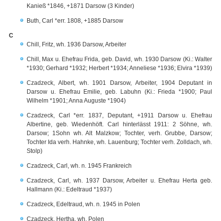
Kanieß *1846, +1871 Darsow (3 Kinder)
Buth, Carl *err. 1808, +1885 Darsow
C
Chill, Fritz, wh. 1936 Darsow, Arbeiter
Chill, Max u. Ehefrau Frida, geb. David, wh. 1930 Darsow (Ki.: Walter
*1930; Gerhard *1932; Herbert *1934; Anneliese *1936; Elvira *1939)
Czadzeck, Albert, wh. 1901 Darsow, Arbeiter, 1904 Deputant in
Darsow u. Ehefrau Emilie, geb. Labuhn (Ki.: Frieda *1900; Paul
Wilhelm *1901; Anna Auguste *1904)
Czadzeck, Carl *err. 1837, Deputant, +1911 Darsow u. Ehefrau
Albertine, geb. Wiedenhöft. Carl hinterlässt 1911: 2 Söhne, wh.
Darsow; 1Sohn wh. Alt Malzkow; Tochter, verh. Grubbe, Darsow;
Tochter Ida verh. Hahnke, wh. Lauenburg; Tochter verh. Zolldach, wh.
Stolp)
Czadzeck, Carl, wh. n. 1945 Frankreich
Czadzeck, Carl, wh. 1937 Darsow, Arbeiter u. Ehefrau Herta geb.
Hallmann (Ki.: Edeltraud *1937)
Czadzeck, Edeltraud, wh. n. 1945 in Polen
Czadzeck, Hertha, wh. Polen