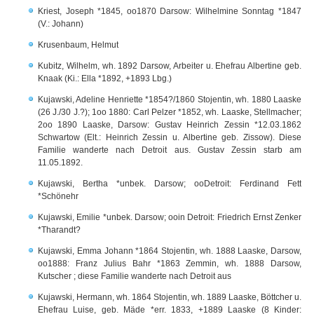
Kriest, Joseph *1845, oo1870 Darsow: Wilhelmine Sonntag *1847
(V.: Johann)
Krusenbaum, Helmut
Kubitz, Wilhelm, wh. 1892 Darsow, Arbeiter u. Ehefrau Albertine geb.
Knaak (Ki.: Ella *1892, +1893 Lbg.)
Kujawski, Adeline Henriette *1854?/1860 Stojentin, wh. 1880 Laaske
(26 J./30 J.?); 1oo 1880: Carl Pelzer *1852, wh. Laaske, Stellmacher;
2oo 1890 Laaske, Darsow: Gustav Heinrich Zessin *12.03.1862
Schwartow (Elt.: Heinrich Zessin u. Albertine geb. Zissow). Diese
Familie wanderte nach Detroit aus. Gustav Zessin starb am
11.05.1892.
Kujawski, Bertha *unbek. Darsow; ooDetroit: Ferdinand Fett
*Schönehr
Kujawski, Emilie *unbek. Darsow; ooin Detroit: Friedrich Ernst Zenker
*Tharandt?
Kujawski, Emma Johann *1864 Stojentin, wh. 1888 Laaske, Darsow,
oo1888: Franz Julius Bahr *1863 Zemmin, wh. 1888 Darsow,
Kutscher ; diese Familie wanderte nach Detroit aus
Kujawski, Hermann, wh. 1864 Stojentin, wh. 1889 Laaske, Böttcher u.
Ehefrau Luise, geb. Mäde *err. 1833, +1889 Laaske (8 Kinder: