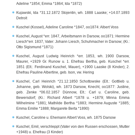
Adeline *1854; Emma *1864; Ida *1872)
Kujawski, Ida *31.12.1872 Stojentin, wh. 1888 Laaske; +14.07.1893
Detroit
Kuschel (Kossel), Adeline Caroline *1847, oo1874: Albert Voss
Kuschel, August *err. 1847, Arbeitsmann in Darsow, oo1871: Hermine
Liesch*err. 1837, Vater: Johann Liesch, Schuhmacher in Darsow; (Ki.:
Otto Sigismund *1871)
Kuschel, August Ludwig Heinrich *err. 1853, wh. 1900 Darsow,
Maurer, +1929 Gr. Runow u. 1. Ehefrau Bertha, geb. Kuschel *err.
1851 (Elt.: Ferdinand Kuschel, Mauer), +1900 Laaske (8 Kinder); 2.
Ehefrau Pauline Albertine, geb. Ison, vw. Hering
Kuschel, Carl Heinrich *21.12.1850 Schottowske (Elt.: Gottlieb u.
Johanne, geb. Wolski), wh. 1873 Darsow, Knecht, oo1877: Justine,
geb. Zenke *06.02.1857 Dünnow, Elt.: Carl u. Caroline, geb.
Bewersdorf; (Ki.: Richard Albert *1878 u. +1879; Minna Emma
Wilhelmine *1881; Mathilde Bertha *1883; Hermine Auguste *1885;
Emma Emilie *1888; Margarete Berta *1890)
Kuschel, Caroline u. Ehemann Albert Voss, wh. 1875 Darsow
Kuschel, Emil, verschleppt (Vater von den Russen erschossen, Mutter
+1948) u. Ehefrau (3 Kinder)