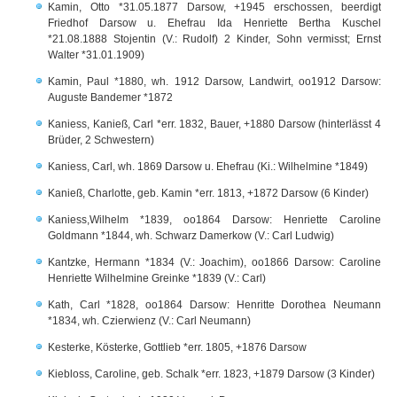
Kamin, Otto *31.05.1877 Darsow, +1945 erschossen, beerdigt
Friedhof Darsow u. Ehefrau Ida Henriette Bertha Kuschel
*21.08.1888 Stojentin (V.: Rudolf) 2 Kinder, Sohn vermisst; Ernst
Walter *31.01.1909)
Kamin, Paul *1880, wh. 1912 Darsow, Landwirt, oo1912 Darsow:
Auguste Bandemer *1872
Kaniess, Kanieß, Carl *err. 1832, Bauer, +1880 Darsow (hinterlässt 4
Brüder, 2 Schwestern)
Kaniess, Carl, wh. 1869 Darsow u. Ehefrau (Ki.: Wilhelmine *1849)
Kanieß, Charlotte, geb. Kamin *err. 1813, +1872 Darsow (6 Kinder)
Kaniess,Wilhelm *1839, oo1864 Darsow: Henriette Caroline
Goldmann *1844, wh. Schwarz Damerkow (V.: Carl Ludwig)
Kantzke, Hermann *1834 (V.: Joachim), oo1866 Darsow: Caroline
Henriette Wilhelmine Greinke *1839 (V.: Carl)
Kath, Carl *1828, oo1864 Darsow: Henritte Dorothea Neumann
*1834, wh. Czierwienz (V.: Carl Neumann)
Kesterke, Kösterke, Gottlieb *err. 1805, +1876 Darsow
Kiebloss, Caroline, geb. Schalk *err. 1823, +1879 Darsow (3 Kinder)