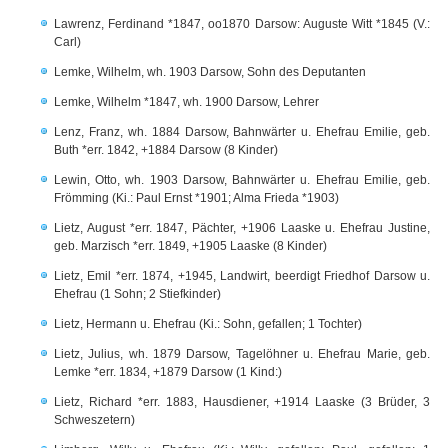
Lawrenz, Ferdinand *1847, oo1870 Darsow: Auguste Witt *1845 (V.:
Carl)
Lemke, Wilhelm, wh. 1903 Darsow, Sohn des Deputanten
Lemke, Wilhelm *1847, wh. 1900 Darsow, Lehrer
Lenz, Franz, wh. 1884 Darsow, Bahnwärter u. Ehefrau Emilie, geb.
Buth *err. 1842, +1884 Darsow (8 Kinder)
Lewin, Otto, wh. 1903 Darsow, Bahnwärter u. Ehefrau Emilie, geb.
Frömming (Ki.: Paul Ernst *1901; Alma Frieda *1903)
Lietz, August *err. 1847, Pächter, +1906 Laaske u. Ehefrau Justine,
geb. Marzisch *err. 1849, +1905 Laaske (8 Kinder)
Lietz, Emil *err. 1874, +1945, Landwirt, beerdigt Friedhof Darsow u.
Ehefrau (1 Sohn; 2 Stiefkinder)
Lietz, Hermann u. Ehefrau (Ki.: Sohn, gefallen; 1 Tochter)
Lietz, Julius, wh. 1879 Darsow, Tagelöhner u. Ehefrau Marie, geb.
Lemke *err. 1834, +1879 Darsow (1 Kind:)
Lietz, Richard *err. 1883, Hausdiener, +1914 Laaske (3 Brüder, 3
Schweszetern)