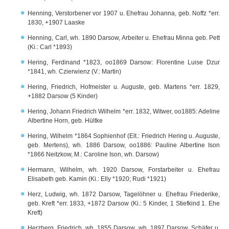
Henning, Verstorbener vor 1907 u. Ehefrau Johanna, geb. Noffz *err.
1830, +1907 Laaske
Henning, Carl, wh. 1890 Darsow, Arbeiter u. Ehefrau Minna geb. Pett
(Ki.: Carl *1893)
Hering, Ferdinand *1823, oo1869 Darsow: Florentine Luise Dzur
*1841, wh. Czierwienz (V.: Martin)
Hering, Friedrich, Hofmeister u. Auguste, geb. Martens *err. 1829,
+1882 Darsow (5 Kinder)
Hering, Johann Friedrich Wilhelm *err. 1832, Witwer, oo1885: Adeline
Albertine Horn, geb. Hültke
Hering, Wilhelm *1864 Sophienhof (Elt.: Friedrich Hering u. Auguste,
geb. Mertens), wh. 1886 Darsow, oo1886: Pauline Albertine Ison
*1866 Neitzkow, M.: Caroline Ison, wh. Darsow)
Hermann, Wilhelm, wh. 1920 Darsow, Forstarbeiter u. Ehefrau
Elisabeth geb. Kamin (Ki.: Elly *1920; Rudi *1921)
Herz, Ludwig, wh. 1872 Darsow, Tagelöhner u. Ehefrau Friederike,
geb. Kreft *err. 1833, +1872 Darsow (Ki.: 5 Kinder, 1 Stiefkind 1. Ehe
Kreft)
Herzberg, Friedrich, wh. 1855 Darsow, wh. 1897 Darsow, Schäfer u.