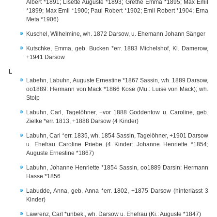
Albert *1891; Lisette Auguste *1893; Grethe Emma *1895; Max Emil
*1899; Max Emil *1900; Paul Robert *1902; Emil Robert *1904; Erna
Meta *1906)
Kuschel, Wilhelmine, wh. 1872 Darsow, u. Ehemann Johann Sänger
Kutschke, Emma, geb. Bucken *err. 1883 Michelshof, Kl. Damerow,
+1941 Darsow
L
Labehn, Labuhn, Auguste Ernestine *1867 Sassin, wh. 1889 Darsow,
oo1889: Hermann von Mack *1866 Kose (Mu.: Luise von Mack); wh.
Stolp
Labuhn, Carl, Tagelöhner, +vor 1888 Goddentow u. Caroline, geb.
Zielke *err. 1813, +1888 Darsow (4 Kinder)
Labuhn, Carl *err. 1835, wh. 1854 Sassin, Tagelöhner, +1901 Darsow
u. Ehefrau Caroline Priebe (4 Kinder: Johanne Henriette *1854;
Auguste Ernestine *1867)
Labuhn, Johanne Henriette *1854 Sassin, oo1889 Darsin: Hermann
Hasse *1856
Labudde, Anna, geb. Anna *err. 1802, +1875 Darsow (hinterlässt 3
Kinder)
Lawrenz, Carl *unbek., wh. Darsow u. Ehefrau (Ki.: Auguste *1847)