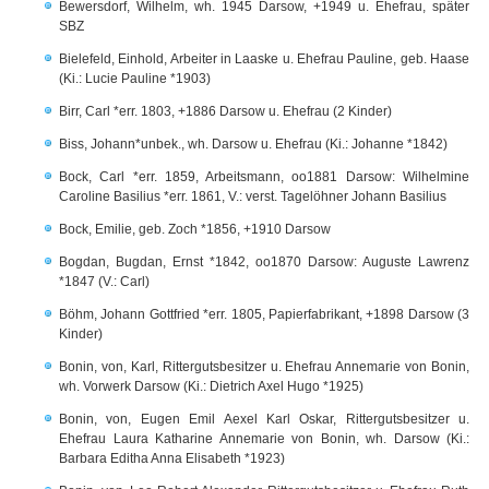
Bewersdorf, Wilhelm, wh. 1945 Darsow, +1949 u. Ehefrau, später
SBZ
Bielefeld, Einhold, Arbeiter in Laaske u. Ehefrau Pauline, geb. Haase
(Ki.: Lucie Pauline *1903)
Birr, Carl *err. 1803, +1886 Darsow u. Ehefrau (2 Kinder)
Biss, Johann*unbek., wh. Darsow u. Ehefrau (Ki.: Johanne *1842)
Bock, Carl *err. 1859, Arbeitsmann, oo1881 Darsow: Wilhelmine
Caroline Basilius *err. 1861, V.: verst. Tagelöhner Johann Basilius
Bock, Emilie, geb. Zoch *1856, +1910 Darsow
Bogdan, Bugdan, Ernst *1842, oo1870 Darsow: Auguste Lawrenz
*1847 (V.: Carl)
Böhm, Johann Gottfried *err. 1805, Papierfabrikant, +1898 Darsow (3
Kinder)
Bonin, von, Karl, Rittergutsbesitzer u. Ehefrau Annemarie von Bonin,
wh. Vorwerk Darsow (Ki.: Dietrich Axel Hugo *1925)
Bonin, von, Eugen Emil Aexel Karl Oskar, Rittergutsbesitzer u.
Ehefrau Laura Katharine Annemarie von Bonin, wh. Darsow (Ki.:
Barbara Editha Anna Elisabeth *1923)