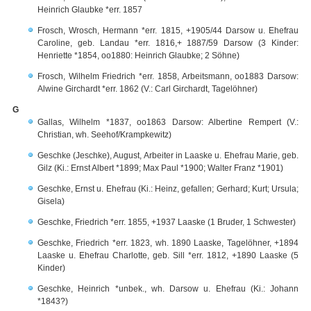
Heinrich Glaubke *err. 1857
Frosch, Wrosch, Hermann *err. 1815, +1905/44 Darsow u. Ehefrau
Caroline, geb. Landau *err. 1816,+ 1887/59 Darsow (3 Kinder:
Henriette *1854, oo1880: Heinrich Glaubke; 2 Söhne)
Frosch, Wilhelm Friedrich *err. 1858, Arbeitsmann, oo1883 Darsow:
Alwine Girchardt *err. 1862 (V.: Carl Girchardt, Tagelöhner)
G
Gallas, Wilhelm *1837, oo1863 Darsow: Albertine Rempert (V.:
Christian, wh. Seehof/Krampkewitz)
Geschke (Jeschke), August, Arbeiter in Laaske u. Ehefrau Marie, geb.
Gilz (Ki.: Ernst Albert *1899; Max Paul *1900; Walter Franz *1901)
Geschke, Ernst u. Ehefrau (Ki.: Heinz, gefallen; Gerhard; Kurt; Ursula;
Gisela)
Geschke, Friedrich *err. 1855, +1937 Laaske (1 Bruder, 1 Schwester)
Geschke, Friedrich *err. 1823, wh. 1890 Laaske, Tagelöhner, +1894
Laaske u. Ehefrau Charlotte, geb. Sill *err. 1812, +1890 Laaske (5
Kinder)
Geschke, Heinrich *unbek., wh. Darsow u. Ehefrau (Ki.: Johann
*1843?)