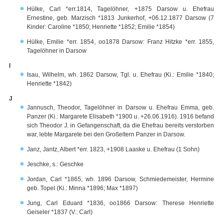
Hülke, Carl *err.1814, Tagelöhner, +1875 Darsow u. Ehefrau
Ernestine, geb. Marzisch *1813 Junkerhof, +06.12.1877 Darsow (7
Kinder: Caroline *1850; Henriette *1852; Emilie *1854)
Hülke, Emilie *err. 1854, oo1878 Darsow: Franz Hitzke *err. 1855,
Tagelöhner in Darsow
I
Isau, Wilhelm, wh. 1862 Darsow, Tgl. u. Ehefrau (Ki.: Emilie *1840;
Henriette *1842)
J
Jannusch, Theodor, Tagelöhner in Darsow u. Ehefrau Emma, geb.
Panzer (Ki.: Margarete Elisabeth *1900 u. +26.06.1916). 1916 befand
sich Theodor J. in Gefangenschaft, da die Ehefrau bereits verstorben
war, lebte Margarete bei den Großeltern Panzer in Darsow.
Janz, Jantz, Albert *err. 1823, +1908 Laaske u. Ehefrau (1 Sohn)
Jeschke, s.: Geschke
Jordan, Carl *1865, wh. 1896 Darsow, Schmiedemeister, Hermine
geb. Topel (Ki.: Minna *1896; Max *1897)
Jung, Carl Eduard *1836, oo1866 Darsow: Therese Henriette
Geiseler *1837 (V.: Carl)