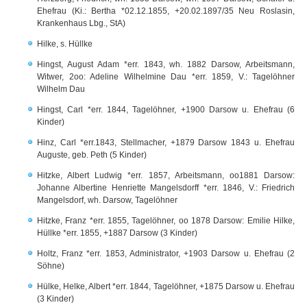
Ehefrau (Ki.: Bertha *02.12.1855, +20.02.1897/35 Neu Roslasin,
Krankenhaus Lbg., StA)
Hilke, s. Hüllke
Hingst, August Adam *err. 1843, wh. 1882 Darsow, Arbeitsmann,
Witwer, 2oo: Adeline Wilhelmine Dau *err. 1859, V.: Tagelöhner
Wilhelm Dau
Hingst, Carl *err. 1844, Tagelöhner, +1900 Darsow u. Ehefrau (6
Kinder)
Hinz, Carl *err.1843, Stellmacher, +1879 Darsow 1843 u. Ehefrau
Auguste, geb. Peth (5 Kinder)
Hitzke, Albert Ludwig *err. 1857, Arbeitsmann, oo1881 Darsow:
Johanne Albertine Henriette Mangelsdorff *err. 1846, V.: Friedrich
Mangelsdorf, wh. Darsow, Tagelöhner
Hitzke, Franz *err. 1855, Tagelöhner, oo 1878 Darsow: Emilie Hilke,
Hüllke *err. 1855, +1887 Darsow (3 Kinder)
Holtz, Franz *err. 1853, Administrator, +1903 Darsow u. Ehefrau (2
Söhne)
Hülke, Helke, Albert *err. 1844, Tagelöhner, +1875 Darsow u. Ehefrau
(3 Kinder)