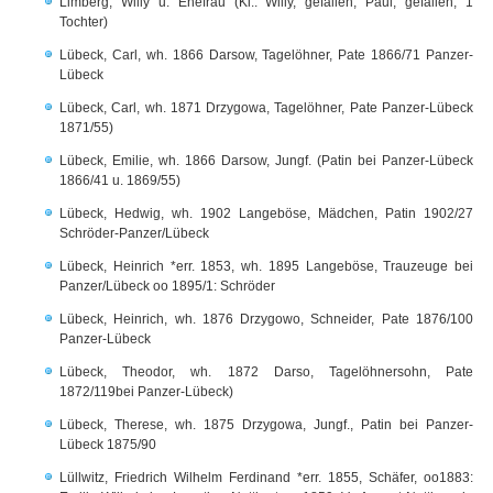
Limberg, Willy u. Ehefrau (Ki.: Willy, gefallen; Paul, gefallen; 1
Tochter)
Lübeck, Carl, wh. 1866 Darsow, Tagelöhner, Pate 1866/71 Panzer-
Lübeck
Lübeck, Carl, wh. 1871 Drzygowa, Tagelöhner, Pate Panzer-Lübeck
1871/55)
Lübeck, Emilie, wh. 1866 Darsow, Jungf. (Patin bei Panzer-Lübeck
1866/41 u. 1869/55)
Lübeck, Hedwig, wh. 1902 Langeböse, Mädchen, Patin 1902/27
Schröder-Panzer/Lübeck
Lübeck, Heinrich *err. 1853, wh. 1895 Langeböse, Trauzeuge bei
Panzer/Lübeck oo 1895/1: Schröder
Lübeck, Heinrich, wh. 1876 Drzygowo, Schneider, Pate 1876/100
Panzer-Lübeck
Lübeck, Theodor, wh. 1872 Darso, Tagelöhnersohn, Pate
1872/119bei Panzer-Lübeck)
Lübeck, Therese, wh. 1875 Drzygowa, Jungf., Patin bei Panzer-
Lübeck 1875/90
Lüllwitz, Friedrich Wilhelm Ferdinand *err. 1855, Schäfer, oo1883: