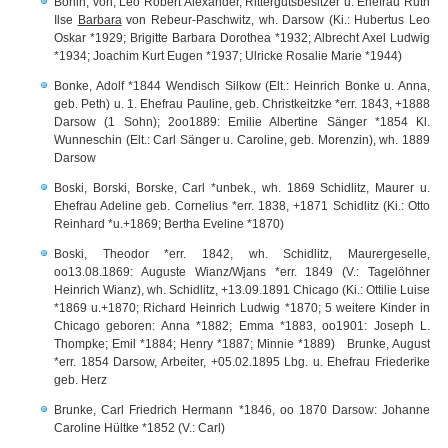
Bonin, von, Leo Robert Alexander, Rittergutsbesitzer u. Ehefrau Ruth
Ilse
Barbara
von Rebeur-Paschwitz, wh. Darsow (Ki.: Hubertus Leo
Oskar *1929; Brigitte Barbara Dorothea *1932; Albrecht Axel Ludwig
*1934; Joachim Kurt Eugen *1937; Ulricke Rosalie Marie *1944)
Bonke, Adolf *1844 Wendisch Silkow (Elt.: Heinrich Bonke u. Anna,
geb. Peth) u. 1. Ehefrau Pauline, geb. Christkeitzke *err. 1843, +1888
Darsow (1 Sohn); 2oo1889: Emilie Albertine Sänger *1854 Kl.
Wunneschin (Elt.: Carl Sänger u. Caroline, geb. Morenzin), wh. 1889
Darsow
Boski, Borski, Borske, Carl *unbek., wh. 1869 Schidlitz, Maurer u.
Ehefrau Adeline geb. Cornelius *err. 1838, +1871 Schidlitz (Ki.: Otto
Reinhard *u.+1869; Bertha Eveline *1870)
Boski, Theodor *err. 1842, wh. Schidlitz, Maurergeselle,
oo13.08.1869: Auguste Wianz/Wjans *err. 1849 (V.: Tagelöhner
Heinrich Wianz), wh. Schidlitz, +13.09.1891 Chicago (Ki.: Ottilie Luise
*1869 u.+1870; Richard Heinrich Ludwig *1870; 5 weitere Kinder in
Chicago geboren: Anna *1882; Emma *1883, oo1901: Joseph L.
Thompke; Emil *1884; Henry *1887; Minnie *1889) Brunke, August
*err. 1854 Darsow, Arbeiter, +05.02.1895 Lbg. u. Ehefrau Friederike
geb. Herz
Brunke, Carl Friedrich Hermann *1846, oo 1870 Darsow: Johanne
Caroline Hültke *1852 (V.: Carl)