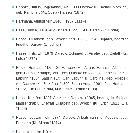
Hahnke, Julius, Tagelöhner, wh. 1898 Darsow u. Ehefrau Mathilde,
geb. Kämphert (Ki.: Gustav Hahnke *1872)
Hartmann, August *err. 1848, +1937 Laaske
Hase, Hasse, Haße, August *err. 1822, +1901 Darsow (4 Kinder)
Hasse, Elisabeth, geb. Wrosch *err. 1891, +1945 Typhus, beerdigt
Friedhof Darsow (1 Tochter)
Hasse, Fritz, wh. 1879 Darsow, Schmied u. Amalie geb. Sielaff (Ki.:
Luise *1879)
Hasse, Hermann *1856 Gr. Massow (Elt.: August Hasse u. Albertine,
geb. Panzer, Krampe), wh. 1889 Darsow, oo1889: Johanne Henriette
Labuhn *1854 Sassin (Elt.: Carl Labuhn u. Caroline, geb. Priebe);
wh. Darsow (Ki.: Fritz Paul *1899; Bertha Anna *1901; Paul Hermann
*1902; Otto Paul *1904; Max *1906; Hertha *1908)
Hasse, Karl *err. 1897, Arbeiter in Darsow, +1945, beerdigt im Stolper
Massengrab u. Ehefrau Elisabeth geb. Wrosch (Ki.: Erich *1922; Ella
*1924)
Hasse, Ludwig, wh. 1874 Darsow, Arbeitsmann u. Auguste geb.
Erdmann (Ki.: Minna *1874)
Helke, s. Hüllke, Hültke