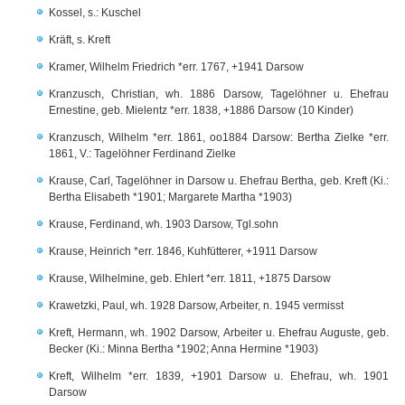
Kossel, s.: Kuschel
Kräft, s. Kreft
Kramer, Wilhelm Friedrich *err. 1767, +1941 Darsow
Kranzusch, Christian, wh. 1886 Darsow, Tagelöhner u. Ehefrau
Ernestine, geb. Mielentz *err. 1838, +1886 Darsow (10 Kinder)
Kranzusch, Wilhelm *err. 1861, oo1884 Darsow: Bertha Zielke *err.
1861, V.: Tagelöhner Ferdinand Zielke
Krause, Carl, Tagelöhner in Darsow u. Ehefrau Bertha, geb. Kreft (Ki.:
Bertha Elisabeth *1901; Margarete Martha *1903)
Krause, Ferdinand, wh. 1903 Darsow, Tgl.sohn
Krause, Heinrich *err. 1846, Kuhfütterer, +1911 Darsow
Krause, Wilhelmine, geb. Ehlert *err. 1811, +1875 Darsow
Krawetzki, Paul, wh. 1928 Darsow, Arbeiter, n. 1945 vermisst
Kreft, Hermann, wh. 1902 Darsow, Arbeiter u. Ehefrau Auguste, geb.
Becker (Ki.: Minna Bertha *1902; Anna Hermine *1903)
Kreft, Wilhelm *err. 1839, +1901 Darsow u. Ehefrau, wh. 1901
Darsow