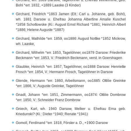
Girchard, wh. 1889 Darsow, Tagelöhner u. Ehefrau Wilhelmine, geb.
Bohl *err. 1832, +1889 Laaske (3 Kinder)
Girchard, Friedrich *1863 Jamen (Elt.: Carl u. Johanne, geb. Bohl),
wh. 1881 Darsow u. Ehefrau Johanna Albertine Amalie Kuschel
*1858 Schottowske (Ki.: August Ernst Richard *1881; Heinrich Albert
*1886; Helene Auguste *1887)
Girchard, Mathilde *err. 1859, oo1886: August Nottke *1852 Mickrow,
wh. Laaske,
Girchard, Wilhelm *err. 1853, Tagelöhner, oo1879 Darsow: Friederike
Beckmann *err. 1853, V.: Friedrich Beckmann, verst. in Goershagen
Glaubke, Heinrich *err. 1857, Tagelöhner, oo1888 Darsow: Henriette
Frosch *err. 1854, V.: Hermann Frosch, Tagelöhner in Darsow
Glende, Hermann *err. 1860, Arbeitsmann, oo1885: Ottilie Greinke
*err. 1866, V.: Auguste Greinke, Tagelöhner
Gnadt, Johann *err. 1851, Zimmermann, oo1874: Ottilie Dombrow
*err. 1850, V.: Schneider Franz Dombrow
Gniech, Karl, wh. 1940 Darsow, Melker u. Ehefrau Erna geb.
Kriedunski? (Ki.: Dieter *1940; Renate *1941)
Gomoll, Ferdinand *err. 1818, Förster a. D., +1900 Darsow