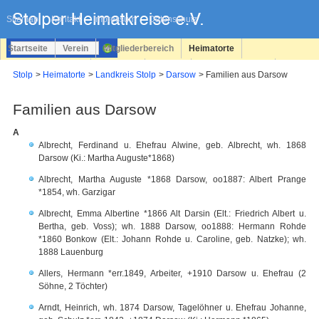
Navigation
überspringen
Sitemap
Kontakt
Impressum
Datenschutz
Startseite
Verein
Mitgliederbereich
Heimatorte
Familienforschung
Personen
Service
Registrieren
Stolp
Heimatorte
Landkreis Stolp
Darsow
Familien aus Darsow
Login
Familien aus Darsow
A
Albrecht, Ferdinand u. Ehefrau Alwine, geb. Albrecht, wh. 1868
Darsow (Ki.: Martha Auguste*1868)
Albrecht, Martha Auguste *1868 Darsow, oo1887: Albert Prange
*1854, wh. Garzigar
Albrecht, Emma Albertine *1866 Alt Darsin (Elt.: Friedrich Albert u.
Bertha, geb. Voss); wh. 1888 Darsow, oo1888: Hermann Rohde
*1860 Bonkow (Elt.: Johann Rohde u. Caroline, geb. Natzke); wh.
1888 Lauenburg
Allers, Hermann *err.1849, Arbeiter, +1910 Darsow u. Ehefrau (2
Söhne, 2 Töchter)
Arndt, Heinrich, wh. 1874 Darsow, Tagelöhner u. Ehefrau Johanne,