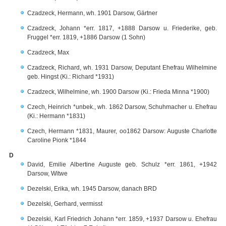
Czadzeck, Hermann, wh. 1901 Darsow, Gärtner
Czadzeck, Johann *err. 1817, +1888 Darsow u. Friederike, geb.
Fruggel *err. 1819, +1886 Darsow (1 Sohn)
Czadzeck, Max
Czadzeck, Richard, wh. 1931 Darsow, Deputant Ehefrau Wilhelmine
geb. Hingst (Ki.: Richard *1931)
Czadzeck, Wilhelmine, wh. 1900 Darsow (Ki.: Frieda Minna *1900)
Czech, Heinrich *unbek., wh. 1862 Darsow, Schuhmacher u. Ehefrau
(Ki.: Hermann *1831)
Czech, Hermann *1831, Maurer, oo1862 Darsow: Auguste Charlotte
Caroline Pionk *1844
D
David, Emilie Albertine Auguste geb. Schulz *err. 1861, +1942
Darsow, Witwe
Dezelski, Erika, wh. 1945 Darsow, danach BRD
Dezelski, Gerhard, vermisst
Dezelski, Karl Friedrich Johann *err. 1859, +1937 Darsow u. Ehefrau