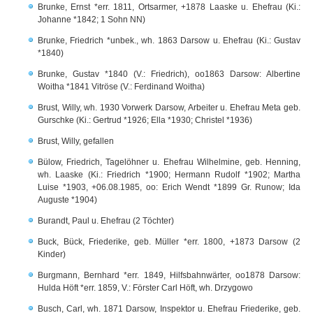
Brunke, Ernst *err. 1811, Ortsarmer, +1878 Laaske u. Ehefrau (Ki.:
Johanne *1842; 1 Sohn NN)
Brunke, Friedrich *unbek., wh. 1863 Darsow u. Ehefrau (Ki.: Gustav
*1840)
Brunke, Gustav *1840 (V.: Friedrich), oo1863 Darsow: Albertine
Woitha *1841 Vitröse (V.: Ferdinand Woitha)
Brust, Willy, wh. 1930 Vorwerk Darsow, Arbeiter u. Ehefrau Meta geb.
Gurschke (Ki.: Gertrud *1926; Ella *1930; Christel *1936)
Brust, Willy, gefallen
Bülow, Friedrich, Tagelöhner u. Ehefrau Wilhelmine, geb. Henning,
wh. Laaske (Ki.: Friedrich *1900; Hermann Rudolf *1902; Martha
Luise *1903, +06.08.1985, oo: Erich Wendt *1899 Gr. Runow; Ida
Auguste *1904)
Burandt, Paul u. Ehefrau (2 Töchter)
Buck, Bück, Friederike, geb. Müller *err. 1800, +1873 Darsow (2
Kinder)
Burgmann, Bernhard *err. 1849, Hilfsbahnwärter, oo1878 Darsow:
Hulda Höft *err. 1859, V.: Förster Carl Höft, wh. Drzygowo
Busch, Carl, wh. 1871 Darsow, Inspektor u. Ehefrau Friederike, geb.