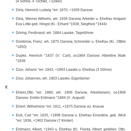
(4 Söhne, 4 Töchter, 7 Enkel)
Dirla, Heinrich Ludwig *err. 1870, +1939 Darsow
Dirla, Werner Wilhelm, wh. 1939 Darsow, Arbeiter u. Ehefrau Irmgard
Eva Lotte geb. Hingst (Ki.: Erhard *1939; Siegfried *1944)
Döring, Ferdinand, wh. 1884 Laaske, Tagelöhner
Dombrow, Franz, wh. 1875 Darsow, Schneider u. Ehefrau (Ki.: Ottilie
*1850)
Dupke, Heinrich *1837 (V.: Carl), oo1864 Darsow: Albertine Walk
*1838
Dzur, Johann *err. 1843, +1893 Laaske u. Ehefrau (3 Söhne)
Dzur, Johannes, wh. 1903 Laaske, Eigentümer
E
Ehlers,Otto *err. 1880, wh. 1906 Darsow, Arbeitsmann, oo1906
Darsow: Emilie Erdmann *1884 (V.: August)
Ehlert, Wilhelmine *err. 1811, +1875 Darsow oo: Krause
Eick, Carl *err. 1835, +1898 Darsow u. Ehefrau Ernestine, geb. Wick
*err. 1836, +1902 Darsow (7 Kinder)
Erdmann, Albert, +1943 u. Ehefrau (Ki.: Frieda; Albert, gefallen; Otto,