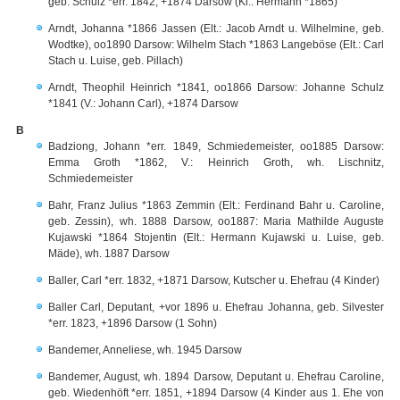
geb. Schulz *err. 1842, +1874 Darsow (Ki.: Hermann *1865)
Arndt, Johanna *1866 Jassen (Elt.: Jacob Arndt u. Wilhelmine, geb.
Wodtke), oo1890 Darsow: Wilhelm Stach *1863 Langeböse (Elt.: Carl
Stach u. Luise, geb. Pillach)
Arndt, Theophil Heinrich *1841, oo1866 Darsow: Johanne Schulz
*1841 (V.: Johann Carl), +1874 Darsow
B
Badziong, Johann *err. 1849, Schmiedemeister, oo1885 Darsow:
Emma Groth *1862, V.: Heinrich Groth, wh. Lischnitz,
Schmiedemeister
Bahr, Franz Julius *1863 Zemmin (Elt.: Ferdinand Bahr u. Caroline,
geb. Zessin), wh. 1888 Darsow, oo1887: Maria Mathilde Auguste
Kujawski *1864 Stojentin (Elt.: Hermann Kujawski u. Luise, geb.
Mäde), wh. 1887 Darsow
Baller, Carl *err. 1832, +1871 Darsow, Kutscher u. Ehefrau (4 Kinder)
Baller Carl, Deputant, +vor 1896 u. Ehefrau Johanna, geb. Silvester
*err. 1823, +1896 Darsow (1 Sohn)
Bandemer, Anneliese, wh. 1945 Darsow
Bandemer, August, wh. 1894 Darsow, Deputant u. Ehefrau Caroline,
geb. Wiedenhöft *err. 1851, +1894 Darsow (4 Kinder aus 1. Ehe von