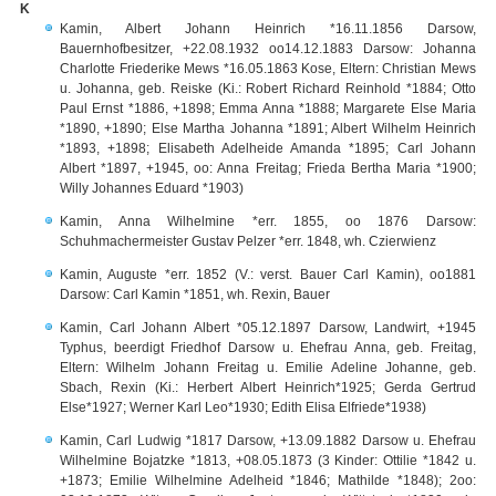
K
Kamin, Albert Johann Heinrich *16.11.1856 Darsow,
Bauernhofbesitzer, +22.08.1932 oo14.12.1883 Darsow: Johanna
Charlotte Friederike Mews *16.05.1863 Kose, Eltern: Christian Mews
u. Johanna, geb. Reiske (Ki.: Robert Richard Reinhold *1884; Otto
Paul Ernst *1886, +1898; Emma Anna *1888; Margarete Else Maria
*1890, +1890; Else Martha Johanna *1891; Albert Wilhelm Heinrich
*1893, +1898; Elisabeth Adelheide Amanda *1895; Carl Johann
Albert *1897, +1945, oo: Anna Freitag; Frieda Bertha Maria *1900;
Willy Johannes Eduard *1903)
Kamin, Anna Wilhelmine *err. 1855, oo 1876 Darsow:
Schuhmachermeister Gustav Pelzer *err. 1848, wh. Czierwienz
Kamin, Auguste *err. 1852 (V.: verst. Bauer Carl Kamin), oo1881
Darsow: Carl Kamin *1851, wh. Rexin, Bauer
Kamin, Carl Johann Albert *05.12.1897 Darsow, Landwirt, +1945
Typhus, beerdigt Friedhof Darsow u. Ehefrau Anna, geb. Freitag,
Eltern: Wilhelm Johann Freitag u. Emilie Adeline Johanne, geb.
Sbach, Rexin (Ki.: Herbert Albert Heinrich*1925; Gerda Gertrud
Else*1927; Werner Karl Leo*1930; Edith Elisa Elfriede*1938)
Kamin, Carl Ludwig *1817 Darsow, +13.09.1882 Darsow u. Ehefrau
Wilhelmine Bojatzke *1813, +08.05.1873 (3 Kinder: Ottilie *1842 u.
+1873; Emilie Wilhelmine Adelheid *1846; Mathilde *1848); 2oo: