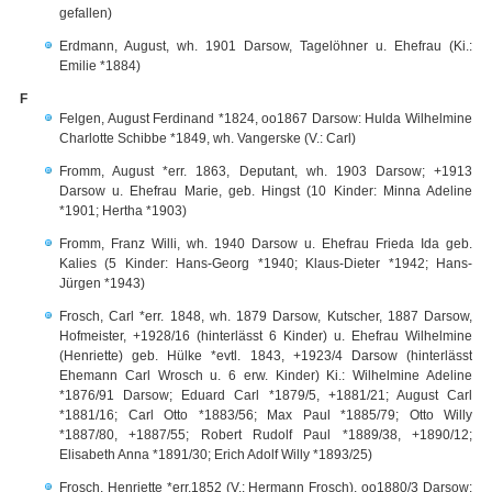
gefallen)
Erdmann, August, wh. 1901 Darsow, Tagelöhner u. Ehefrau (Ki.:
Emilie *1884)
F
Felgen, August Ferdinand *1824, oo1867 Darsow: Hulda Wilhelmine
Charlotte Schibbe *1849, wh. Vangerske (V.: Carl)
Fromm, August *err. 1863, Deputant, wh. 1903 Darsow; +1913
Darsow u. Ehefrau Marie, geb. Hingst (10 Kinder: Minna Adeline
*1901; Hertha *1903)
Fromm, Franz Willi, wh. 1940 Darsow u. Ehefrau Frieda Ida geb.
Kalies (5 Kinder: Hans-Georg *1940; Klaus-Dieter *1942; Hans-
Jürgen *1943)
Frosch, Carl *err. 1848, wh. 1879 Darsow, Kutscher, 1887 Darsow,
Hofmeister, +1928/16 (hinterlässt 6 Kinder) u. Ehefrau Wilhelmine
(Henriette) geb. Hülke *evtl. 1843, +1923/4 Darsow (hinterlässt
Ehemann Carl Wrosch u. 6 erw. Kinder) Ki.: Wilhelmine Adeline
*1876/91 Darsow; Eduard Carl *1879/5, +1881/21; August Carl
*1881/16; Carl Otto *1883/56; Max Paul *1885/79; Otto Willy
*1887/80, +1887/55; Robert Rudolf Paul *1889/38, +1890/12;
Elisabeth Anna *1891/30; Erich Adolf Willy *1893/25)
Frosch, Henriette *err.1852 (V.: Hermann Frosch), oo1880/3 Darsow: