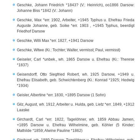
Geschke, Johann Friedrich *1843? (V.: Heinrich), oo1866 Darsow:
Johanne Biss *1842 (V.: Johann)
Geschke, Max *err. 1902, Arbeiter, +1945 Typhus u. Ehefrau Frieda
Auguste Johanne, geb. Soike *err. 1903 , +1945 Typhus, beerdigt
Friedhof Darsow
Geschke, Willi Max *err. 1827, +1941 Darsow
Geschke, Witwe (Ki.: Tochter; Walter, vermisst; Paul, vermisst)
Geiseler, Carl *unbek., wh. 1865 Darsow u. Ehefrau (Ki.: Therese
*1837)
Geisendorff, Otto Siegfried Robert, wh. 1925 Darsow, +1949 u.
Ehefrau Elisabeth, geb. Schwichtenberg (Ki.: Konrad *1925; Hedwig
*1934)
Geisler, Albertine *err. 1830, +1895 Darsow (1 Sohn)
Gilz, August, wh. 1912, Arbeiter u. Hulda, geb. Lietz *err. 1849, +1912
Laaske
Girchardt, Carl *err. 1822, Tagelöhner, wh. 1859 Abbau Jamen,
+1895 Darsow u. Ehefrau Wilhelmine, geb. Köhler (5 Kinder:
Mathilde *1859; Alwine Pauline *1862)