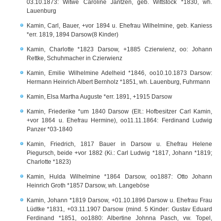
03.10.1873: Witwe Caroline Jantzen, geb. Wittstock *1830, wh.
Lauenburg
Kamin, Carl, Bauer, +vor 1894 u. Ehefrau Wilhelmine, geb. Kaniess
*err. 1819, 1894 Darsow(8 Kinder)
Kamin, Charlotte *1823 Darsow, +1885 Czierwienz, oo: Johann
Rettke, Schuhmacher in Czierwienz
Kamin, Emilie Wilhelmine Adelheid *1846, oo10.10.1873 Darsow:
Hermann Heinrich Albert Bernholz *1851, wh. Lauenburg, Fuhrmann
Kamin, Elsa Martha Auguste *err. 1891, +1915 Darsow
Kamin, Friederike *um 1840 Darsow (Elt.: Hofbesitzer Carl Kamin,
+vor 1864 u. Ehefrau Hermine), oo11.11.1864: Ferdinand Ludwig
Panzer *03-1840
Kamin, Friedrich, 1817 Bauer in Darsow u. Ehefrau Helene
Piegursch, beide +vor 1882 (Ki.: Carl Ludwig *1817, Johann *1819;
Charlotte *1823)
Kamin, Hulda Wilhelmine *1864 Darsow, oo1887: Otto Johann
Heinrich Groth *1857 Darsow, wh. Langeböse
Kamin, Johann *1819 Darsow, +01.10.1896 Darsow u. Ehefrau Frau
Lüdtke *1831, +03.11.1907 Darsow (mind. 5 Kinder: Gustav Eduard
Ferdinand *1851, oo1880: Albertine Johnna Pasch, vw. Topel,