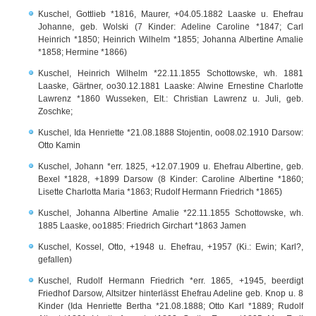
Kuschel, Gottlieb *1816, Maurer, +04.05.1882 Laaske u. Ehefrau
Johanne, geb. Wolski (7 Kinder: Adeline Caroline *1847; Carl
Heinrich *1850; Heinrich Wilhelm *1855; Johanna Albertine Amalie
*1858; Hermine *1866)
Kuschel, Heinrich Wilhelm *22.11.1855 Schottowske, wh. 1881
Laaske, Gärtner, oo30.12.1881 Laaske: Alwine Ernestine Charlotte
Lawrenz *1860 Wusseken, Elt.: Christian Lawrenz u. Juli, geb.
Zoschke;
Kuschel, Ida Henriette *21.08.1888 Stojentin, oo08.02.1910 Darsow:
Otto Kamin
Kuschel, Johann *err. 1825, +12.07.1909 u. Ehefrau Albertine, geb.
Bexel *1828, +1899 Darsow (8 Kinder: Caroline Albertine *1860;
Lisette Charlotta Maria *1863; Rudolf Hermann Friedrich *1865)
Kuschel, Johanna Albertine Amalie *22.11.1855 Schottowske, wh.
1885 Laaske, oo1885: Friedrich Girchart *1863 Jamen
Kuschel, Kossel, Otto, +1948 u. Ehefrau, +1957 (Ki.: Ewin; Karl?,
gefallen)
Kuschel, Rudolf Hermann Friedrich *err. 1865, +1945, beerdigt
Friedhof Darsow, Altsitzer hinterlässt Ehefrau Adeline geb. Knop u. 8
Kinder (Ida Henriette Bertha *21.08.1888; Otto Karl *1889; Rudolf