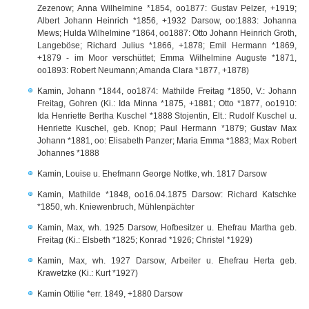
Zezenow; Anna Wilhelmine *1854, oo1877: Gustav Pelzer, +1919;
Albert Johann Heinrich *1856, +1932 Darsow, oo:1883: Johanna
Mews; Hulda Wilhelmine *1864, oo1887: Otto Johann Heinrich Groth,
Langeböse; Richard Julius *1866, +1878; Emil Hermann *1869,
+1879 - im Moor verschüttet; Emma Wilhelmine Auguste *1871,
oo1893: Robert Neumann; Amanda Clara *1877, +1878)
Kamin, Johann *1844, oo1874: Mathilde Freitag *1850, V.: Johann
Freitag, Gohren (Ki.: Ida Minna *1875, +1881; Otto *1877, oo1910:
Ida Henriette Bertha Kuschel *1888 Stojentin, Elt.: Rudolf Kuschel u.
Henriette Kuschel, geb. Knop; Paul Hermann *1879; Gustav Max
Johann *1881, oo: Elisabeth Panzer; Maria Emma *1883; Max Robert
Johannes *1888
Kamin, Louise u. Ehefmann George Nottke, wh. 1817 Darsow
Kamin, Mathilde *1848, oo16.04.1875 Darsow: Richard Katschke
*1850, wh. Kniewenbruch, Mühlenpächter
Kamin, Max, wh. 1925 Darsow, Hofbesitzer u. Ehefrau Martha geb.
Freitag (Ki.: Elsbeth *1825; Konrad *1926; Christel *1929)
Kamin, Max, wh. 1927 Darsow, Arbeiter u. Ehefrau Herta geb.
Krawetzke (Ki.: Kurt *1927)
Kamin Ottilie *err. 1849, +1880 Darsow