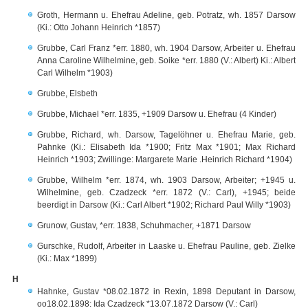
Groth, Hermann u. Ehefrau Adeline, geb. Potratz, wh. 1857 Darsow
(Ki.: Otto Johann Heinrich *1857)
Grubbe, Carl Franz *err. 1880, wh. 1904 Darsow, Arbeiter u. Ehefrau
Anna Caroline Wilhelmine, geb. Soike *err. 1880 (V.: Albert) Ki.: Albert
Carl Wilhelm *1903)
Grubbe, Elsbeth
Grubbe, Michael *err. 1835, +1909 Darsow u. Ehefrau (4 Kinder)
Grubbe, Richard, wh. Darsow, Tagelöhner u. Ehefrau Marie, geb.
Pahnke (Ki.: Elisabeth Ida *1900; Fritz Max *1901; Max Richard
Heinrich *1903; Zwillinge: Margarete Marie .Heinrich Richard *1904)
Grubbe, Wilhelm *err. 1874, wh. 1903 Darsow, Arbeiter; +1945 u.
Wilhelmine, geb. Czadzeck *err. 1872 (V.: Carl), +1945; beide
beerdigt in Darsow (Ki.: Carl Albert *1902; Richard Paul Willy *1903)
Grunow, Gustav, *err. 1838, Schuhmacher, +1871 Darsow
Gurschke, Rudolf, Arbeiter in Laaske u. Ehefrau Pauline, geb. Zielke
(Ki.: Max *1899)
H
Hahnke, Gustav *08.02.1872 in Rexin, 1898 Deputant in Darsow,
oo18.02.1898: Ida Czadzeck *13.07.1872 Darsow (V.: Carl)