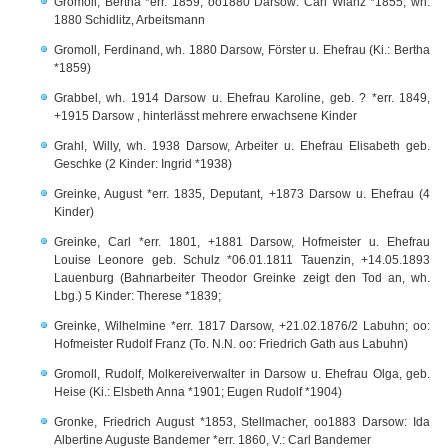
Gromoll, Bertha *err. 1859, oo1880 Darsow: Carl Wianz *1855, wh.
1880 Schidlitz, Arbeitsmann
Gromoll, Ferdinand, wh. 1880 Darsow, Förster u. Ehefrau (Ki.: Bertha
*1859)
Grabbel, wh. 1914 Darsow u. Ehefrau Karoline, geb. ? *err. 1849,
+1915 Darsow , hinterlässt mehrere erwachsene Kinder
Grahl, Willy, wh. 1938 Darsow, Arbeiter u. Ehefrau Elisabeth geb.
Geschke (2 Kinder: Ingrid *1938)
Greinke, August *err. 1835, Deputant, +1873 Darsow u. Ehefrau (4
Kinder)
Greinke, Carl *err. 1801, +1881 Darsow, Hofmeister u. Ehefrau
Louise Leonore geb. Schulz *06.01.1811 Tauenzin, +14.05.1893
Lauenburg (Bahnarbeiter Theodor Greinke zeigt den Tod an, wh.
Lbg.) 5 Kinder: Therese *1839;
Greinke, Wilhelmine *err. 1817 Darsow, +21.02.1876/2 Labuhn; oo:
Hofmeister Rudolf Franz (To. N.N. oo: Friedrich Gath aus Labuhn)
Gromoll, Rudolf, Molkereiverwalter in Darsow u. Ehefrau Olga, geb.
Heise (Ki.: Elsbeth Anna *1901; Eugen Rudolf *1904)
Gronke, Friedrich August *1853, Stellmacher, oo1883 Darsow: Ida
Albertine Auguste Bandemer *err. 1860, V.: Carl Bandemer