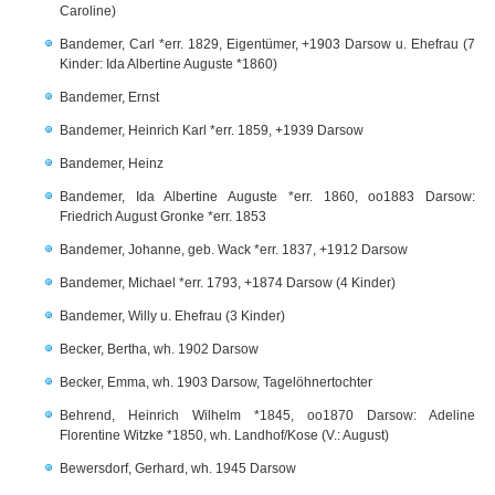
Caroline)
Bandemer, Carl *err. 1829, Eigentümer, +1903 Darsow u. Ehefrau (7
Kinder: Ida Albertine Auguste *1860)
Bandemer, Ernst
Bandemer, Heinrich Karl *err. 1859, +1939 Darsow
Bandemer, Heinz
Bandemer, Ida Albertine Auguste *err. 1860, oo1883 Darsow:
Friedrich August Gronke *err. 1853
Bandemer, Johanne, geb. Wack *err. 1837, +1912 Darsow
Bandemer, Michael *err. 1793, +1874 Darsow (4 Kinder)
Bandemer, Willy u. Ehefrau (3 Kinder)
Becker, Bertha, wh. 1902 Darsow
Becker, Emma, wh. 1903 Darsow, Tagelöhnertochter
Behrend, Heinrich Wilhelm *1845, oo1870 Darsow: Adeline
Florentine Witzke *1850, wh. Landhof/Kose (V.: August)
Bewersdorf, Gerhard, wh. 1945 Darsow