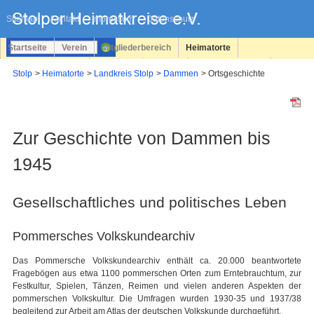
Navigation
überspringen
Sitemap
Kontakt
Impressum
Datenschutz
Startseite
Verein
Mitgliederbereich
Heimatorte
Familienforschung
Personen
Service
Registrieren
Stolp
Heimatorte
Landkreis Stolp
Dammen
Ortsgeschichte
Login
Zur Geschichte von Dammen bis
1945
Gesellschaftliches und politisches Leben
Pommersches Volkskundearchiv
Das Pommersche Volkskundearchiv enthält ca. 20.000 beantwortete
Fragebögen aus etwa 1100 pommerschen Orten zum Erntebrauchtum, zur
Festkultur, Spielen, Tänzen, Reimen und vielen anderen Aspekten der
pommerschen Volkskultur. Die Umfragen wurden 1930-35 und 1937/38
begleitend zur Arbeit am Atlas der deutschen Volkskunde durchgeführt.