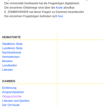
Die Universität Greifswald hat die Fragebögen digitalisiert.
Die einzelnen Ortsbelege sind über die
Karte
abrufbar.
E. ZOMBRONNER hat diese Fragen zu Dammen beantwortet.
Die einzelnen Fragebögen befinden sich
hier
.
HEIMATORTE
Navigation
Stadtkreis Stolp
überspringen
Landkreis Stolp
Nachbarkreise
Heimatreisen
Museen
Landkarten
Literatur
DAMMEN
Navigation
Einführung
überspringen
Ansprechpartner
Ortsgeschichte
Literatur und Quellen
Der Ort heute