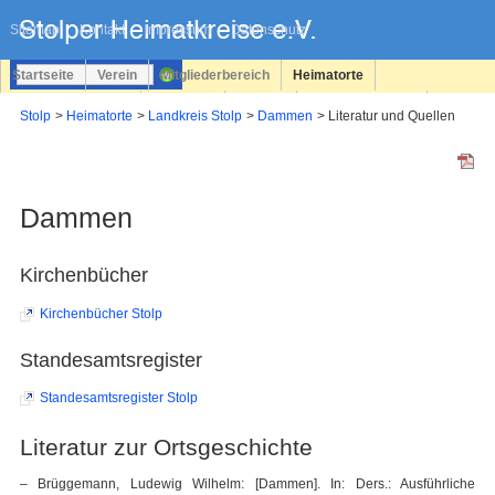
Navigation
überspringen
Sitemap
Kontakt
Impressum
Datenschutz
Startseite
Verein
Mitgliederbereich
Heimatorte
Familienforschung
Personen
Service
Registrieren
Stolp
Heimatorte
Landkreis Stolp
Dammen
Literatur und Quellen
Login
Dammen
Kirchenbücher
Kirchenbücher Stolp
Standesamtsregister
Standesamtsregister Stolp
Literatur zur Ortsgeschichte
– Brüggemann, Ludewig Wilhelm: [Dammen]. In: Ders.: Ausführliche