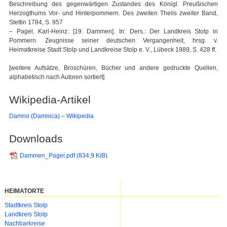
Beschreibung des gegenwärtigen Zustandes des Königl. Preußischen
Herzogthums Vor- und Hinterpommern. Des zweiten Theils zweiter Band,
Stettin 1784, S. 957
– Pagel, Karl-Heinz: [19. Dammen]. In: Ders.: Der Landkreis Stolp in
Pommern. Zeugnisse seiner deutschen Vergangenheit, hrsg. v.
Heimatkreise Stadt Stolp und Landkreise Stolp e. V., Lübeck 1989, S. 428 ff.
[weitere Aufsätze, Broschüren, Bücher und andere gedruckte Quellen,
alphabetisch nach Autoren sortiert]
Wikipedia-Artikel
Damno (Damnica) – Wikipedia
Downloads
Dammen_Pagel.pdf
(834,9 KiB)
HEIMATORTE
Navigation
Stadtkreis Stolp
überspringen
Landkreis Stolp
Nachbarkreise