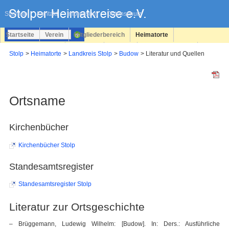
Navigation
überspringen
Sitemap
Kontakt
Impressum
Datenschutz
Startseite
Verein
Mitgliederbereich
Heimatorte
Familienforschung
Personen
Service
Registrieren
Stolp
Heimatorte
Landkreis Stolp
Budow
Literatur und Quellen
Login
Ortsname
Kirchenbücher
Kirchenbücher Stolp
Standesamtsregister
Standesamtsregister Stolp
Literatur zur Ortsgeschichte
– Brüggemann, Ludewig Wilhelm: [Budow]. In: Ders.: Ausführliche