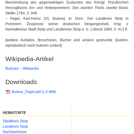
Beschreibung des gegenwärtigen Zustandes des Königl. Preußischen
Herzogthums Vor- und Hinterpommern. Des zweiten Theils zweiter Band,
Stettin 1784, S. 946
– Pagel, Karl-Heinz: [15. Budow]. In: Ders.: Der Landkreis Stolp in
Pommern. Zeugnisse seiner deutschen Vergangenheit, hrsg. v.
Heimatkreise Stadt Stolp und Landkreise Stolp e. V., Lübeck 1989, S. 413 ff.
[weitere Aufsätze, Broschüren, Bücher und andere gedruckte Quellen,
alphabetisch nach Autoren sortiert]
Wikipedia-Artikel
Budowo – Wikipedia
Downloads
Budow_Pagel.pdf
(1,5 MiB)
HEIMATORTE
Navigation
Stadtkreis Stolp
überspringen
Landkreis Stolp
Nachbarkreise