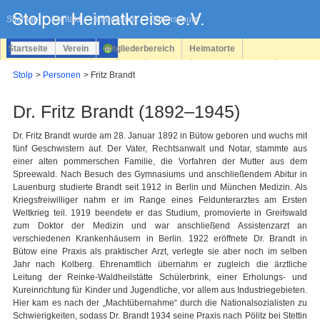
Navigation
überspringen
Sitemap
Kontakt
Impressum
Datenschutz
Startseite
Verein
Mitgliederbereich
Heimatorte
Familienforschung
Personen
Service
Registrieren
Stolp
Personen
Fritz Brandt
Login
Dr. Fritz Brandt (1892–1945)
Dr. Fritz Brandt wurde am 28. Januar 1892 in Bütow geboren und wuchs mit
fünf Geschwistern auf. Der Vater, Rechtsanwalt und Notar, stammte aus
einer alten pommerschen Familie, die Vorfahren der Mutter aus dem
Spreewald. Nach Besuch des Gymnasiums und anschließendem Abitur in
Lauenburg studierte Brandt seit 1912 in Berlin und München Medizin. Als
Kriegsfreiwilliger nahm er im Range eines Feldunterarztes am Ersten
Weltkrieg teil. 1919 beendete er das Studium, promovierte in Greifswald
zum Doktor der Medizin und war anschließend Assistenzarzt an
verschiedenen Krankenhäusern in Berlin. 1922 eröffnete Dr. Brandt in
Bütow eine Praxis als praktischer Arzt, verlegte sie aber noch im selben
Jahr nach Kolberg. Ehrenamtlich übernahm er zugleich die ärztliche
Leitung der Reinke-Waldheilstätte Schülerbrink, einer Erholungs- und
Kureinrichtung für Kinder und Jugendliche, vor allem aus Industriegebieten.
Hier kam es nach der „Machtübernahme“ durch die Nationalsozialisten zu
Schwierigkeiten, sodass Dr. Brandt 1934 seine Praxis nach Pölitz bei Stettin