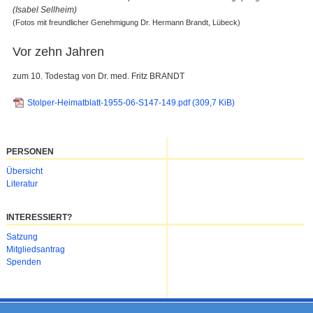
(Isabel Sellheim)
(Fotos mit freundlicher Genehmigung Dr. Hermann Brandt, Lübeck)
Vor zehn Jahren
zum 10. Todestag von Dr. med. Fritz BRANDT
Stolper-Heimatblatt-1955-06-S147-149.pdf
(309,7 KiB)
PERSONEN
Navigation
Übersicht
überspringen
Literatur
INTERESSIERT?
Navigation
Satzung
überspringen
Mitgliedsantrag
Spenden