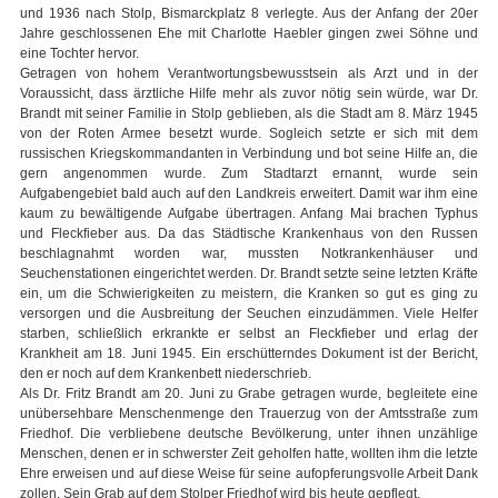
und 1936 nach Stolp, Bismarckplatz 8 verlegte. Aus der Anfang der 20er
Jahre geschlossenen Ehe mit Charlotte Haebler gingen zwei Söhne und
eine Tochter hervor.
Getragen von hohem Verantwortungsbewusstsein als Arzt und in der
Voraussicht, dass ärztliche Hilfe mehr als zuvor nötig sein würde, war Dr.
Brandt mit seiner Familie in Stolp geblieben, als die Stadt am 8. März 1945
von der Roten Armee besetzt wurde. Sogleich setzte er sich mit dem
russischen Kriegskommandanten in Verbindung und bot seine Hilfe an, die
gern angenommen wurde. Zum Stadtarzt ernannt, wurde sein
Aufgabengebiet bald auch auf den Landkreis erweitert. Damit war ihm eine
kaum zu bewältigende Aufgabe übertragen. Anfang Mai brachen Typhus
und Fleckfieber aus. Da das Städtische Krankenhaus von den Russen
beschlagnahmt worden war, mussten Notkrankenhäuser und
Seuchenstationen eingerichtet werden. Dr. Brandt setzte seine letzten Kräfte
ein, um die Schwierigkeiten zu meistern, die Kranken so gut es ging zu
versorgen und die Ausbreitung der Seuchen einzudämmen. Viele Helfer
starben, schließlich erkrankte er selbst an Fleckfieber und erlag der
Krankheit am 18. Juni 1945. Ein erschütterndes Dokument ist der Bericht,
den er noch auf dem Krankenbett niederschrieb.
Als Dr. Fritz Brandt am 20. Juni zu Grabe getragen wurde, begleitete eine
unübersehbare Menschenmenge den Trauerzug von der Amtsstraße zum
Friedhof. Die verbliebene deutsche Bevölkerung, unter ihnen unzählige
Menschen, denen er in schwerster Zeit geholfen hatte, wollten ihm die letzte
Ehre erweisen und auf diese Weise für seine aufopferungsvolle Arbeit Dank
zollen. Sein Grab auf dem Stolper Friedhof wird bis heute gepflegt.