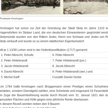
Postkarte Arnshagen
Arnshagen hat schon zur Zeit der Gründung der Stadt Stolp im Jahre 1310 
Hagendörfern im Stolper Land, die von deutschen Einwanderern gegründet word
Stolpmünde wurden von den Rittern Jesko, Herrn von Schlawe und Jesko von R
Stolp verkauft und wurde so zu einem städtischen Eigentumsdorf.
Mit je 1 13/36 Lehen sind in der Hufenklassifikation (1717) genannt:
1. Peter Albrecht, Schultz
6. Peter Albrecht
2. Peter Hildebrandt
7. Peter Hildebrandt (jun.)
3. Jacob Hildebrandt
8. Jacob Albrecht
4. David Albrecht
9. Peter Hildebrandt (sen.) und
5. Michel Kalff
Cossäth Daniel Gorbe
Um 1784 hatte Arnshagen nach Brüggemann einen Prediger, einen Schulmeiste
leisteten, sondern Dienstgeld zahlten, eine Schmiede und insgesamt 16 Feuerstell
Im Zuge der Bauernbefreiung wurde durch Rezeß vom 31. Januar 1821 den dama
genutzten Flächen und Höfe gegen eine jährliche Rente überlassen.
In diesem Rezeß werden neben den 9 Bauern