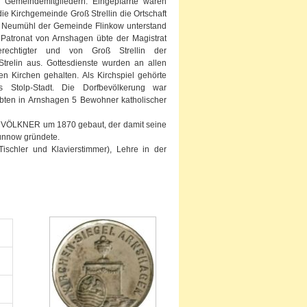
 Gemeindemitgliedern. Eingepfarrte waren
e Kirchgemeinde Groß Strellin die Ortschaft
eil Neumühl der Gemeinde Flinkow unterstand
 Patronat von Arnshagen übte der Magistrat
erechtigter und von Groß Strellin der
Strelin aus. Gottesdienste wurden an allen
n Kirchen gehalten. Als Kirchspiel gehörte
s Stolp-Stadt. Die Dorfbevölkerung war
ebten in Arnshagen 5 Bewohner katholischer
n VÖLKNER um 1870 gebaut, der damit seine
ünnow gründete.
schler und Klavierstimmer), Lehre in der