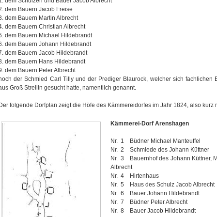
1. dem Schulzen und Bauer Jacob Albrecht
2. dem Bauern Jacob Freise
3. dem Bauern Martin Albrecht
4. dem Bauern Christian Albrecht
5. dem Bauern Michael Hildebrandt
6. dem Bauern Johann Hildebrandt
7. dem Bauern Jacob Hildebrandt
8. dem Bauern Hans Hildebrandt
9. dem Bauern Peter Albrecht
noch der Schmied Carl Tilly und der Prediger Blaurock, welcher sich fachlichen
aus Groß Strellin gesucht hatte, namentlich genannt.
Der folgende Dorfplan zeigt die Höfe des Kämmereidorfes im Jahr 1824, also kur
Kämmerei-Dorf Arenshagen
Nr. 1 Büdner Michael Manteuffel
Nr. 2 Schmiede des Johann Küttner
Nr. 3 Bauernhof des Johann Küttner, Mi
Albrecht
Nr. 4 Hirtenhaus
Nr. 5 Haus des Schulz Jacob Albrecht
Nr. 6 Bauer Johann Hildebrandt
Nr. 7 Büdner Peter Albrecht
Nr. 8 Bauer Jacob Hildebrandt