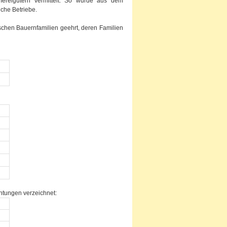
ereigütern vermittelt. So wurde aus dem
iche Betriebe.
chen Bauernfamilien geehrt, deren Familien
htungen verzeichnet: