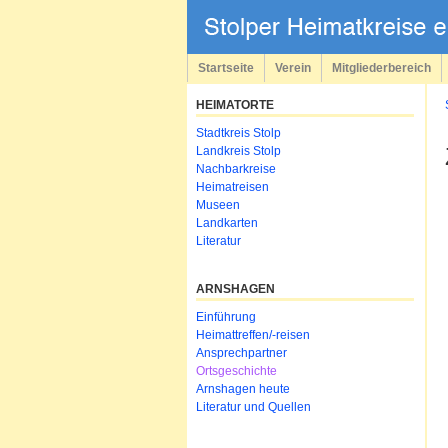
Navigation
überspringen
Startseite
Verein
Mitgliederbereich
HEIMATORTE
Navigation
Stadtkreis Stolp
überspringen
Landkreis Stolp
Nachbarkreise
Heimatreisen
Museen
Landkarten
Literatur
ARNSHAGEN
Navigation
Einführung
überspringen
Heimattreffen/-reisen
Ansprechpartner
Ortsgeschichte
Arnshagen heute
Literatur und Quellen