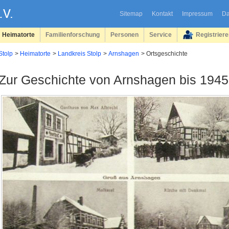
Sitemap
Kontakt
Impressum
Da
Heimatorte
Familienforschung
Personen
Service
Registrier
Stolp
Heimatorte
Landkreis Stolp
Arnshagen
Ortsgeschichte
Zur Geschichte von Arnshagen bis 1945