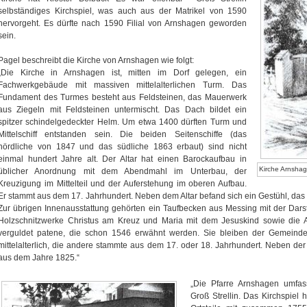
selbständiges Kirchspiel, was auch aus der Matrikel von 1590
hervorgeht. Es dürfte nach 1590 Filial von Arnshagen geworden
sein.
Pagel beschreibt die Kirche von Arnshagen wie folgt:
„Die Kirche in Arnshagen ist, mitten im Dorf gelegen, ein
Fachwerkgebäude mit massiven mittelalterlichen Turm. Das
Fundament des Turmes besteht aus Feldsteinen, das Mauerwerk
aus Ziegeln mit Feldsteinen untermischt. Das Dach bildet ein
spitzer schindelgedeckter Helm. Um etwa 1400 dürften Turm und
Mittelschiff entstanden sein. Die beiden Seitenschiffe (das
nördliche von 1847 und das südliche 1863 erbaut) sind nicht
einmal hundert Jahre alt. Der Altar hat einen Barockaufbau in
Kirche Arnshag
üblicher Anordnung mit dem Abendmahl im Unterbau, der
Kreuzigung im Mittelteil und der Auferstehung im oberen Aufbau.
Er stammt aus dem 17. Jahrhundert. Neben dem Altar befand sich ein Gestühl, das 
Zur übrigen Innenausstattung gehörten ein Taufbecken aus Messing mit der Dars
Holzschnitzwerke Christus am Kreuz und Maria mit dem Jesuskind sowie die A
verguldet patene, die schon 1546 erwähnt werden. Sie bleiben der Gemeinde
mittelalterlich, die andere stammte aus dem 17. oder 18. Jahrhundert. Neben de
aus dem Jahre 1825.“
„Die Pfarre Arnshagen umfa
Groß Strellin. Das Kirchspiel 