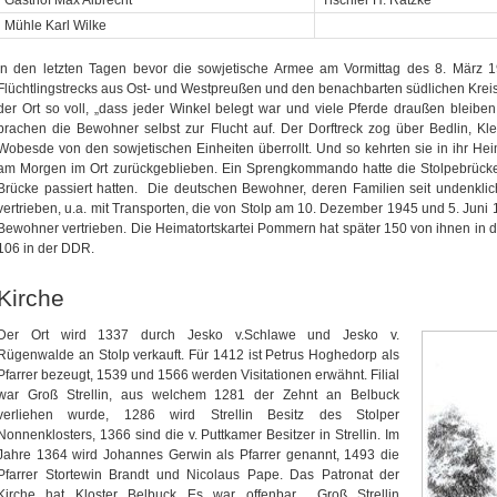
Gasthof Max Albrecht
Tischler H. Ratzke
Mühle Karl Wilke
In den letzten Tagen bevor die sowjetische Armee am Vormittag des 8. März 
Flüchtlingstrecks aus Ost- und Westpreußen und den benachbarten südlichen Krei
der Ort so voll, „dass jeder Winkel belegt war und viele Pferde draußen blei
brachen die Bewohner selbst zur Flucht auf. Der Dorftreck zog über Bedlin, K
Wobesde von den sowjetischen Einheiten überrollt. Und so kehrten sie in ihr Hei
am Morgen im Ort zurückgeblieben. Ein Sprengkommando hatte die Stolpebrücke 
Brücke passiert hatten. Die deutschen Bewohner, deren Familien seit undenkli
vertrieben, u.a. mit Transporten, die von Stolp am 10. Dezember 1945 und 5. Jun
Bewohner vertrieben. Die Heimatortskartei Pommern hat später 150 von ihnen in d
106 in der DDR.
Kirche
Der Ort wird 1337 durch Jesko v.Schlawe und Jesko v.
Rügenwalde an Stolp verkauft. Für 1412 ist Petrus Hoghedorp als
Pfarrer bezeugt, 1539 und 1566 werden Visitationen erwähnt. Filial
war Groß Strellin, aus welchem 1281 der Zehnt an Belbuck
verliehen wurde, 1286 wird Strellin Besitz des Stolper
Nonnenklosters, 1366 sind die v. Puttkamer Besitzer in Strellin. Im
Jahre 1364 wird Johannes Gerwin als Pfarrer genannt, 1493 die
Pfarrer Stortewin Brandt und Nicolaus Pape. Das Patronat der
Kirche hat Kloster Belbuck Es war offenbar Groß Strellin