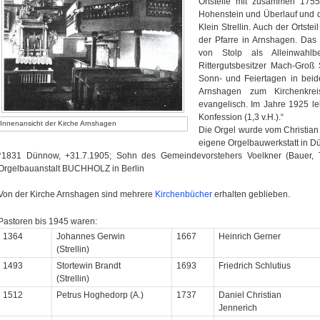
Ortsteile mit zusammen 1755
Hohenstein und Überlauf und di
Klein Strellin. Auch der Ortst
der Pfarre in Arnshagen. Das
von Stolp als Alleinwahlb
Rittergutsbesitzer Mach-Groß 
Sonn- und Feiertagen in beide
Arnshagen zum Kirchenkrei
evangelisch. Im Jahre 1925 l
Konfession (1,3 v.H.).“
Innenansicht der Kirche Arnshagen
Die Orgel wurde vom Christia
eigene Orgelbauwerkstatt in D
*1831 Dünnow, +31.7.1905; Sohn des Gemeindevorstehers Voelkner (Bauer, Ti
Orgelbauanstalt BUCHHOLZ in Berlin
Von der Kirche Arnshagen sind mehrere
Kirchenbücher
erhalten geblieben.
Pastoren bis 1945 waren:
1364
Johannes Gerwin
1667
Heinrich Gerner
(Strellin)
1493
Stortewin Brandt
1693
Friedrich Schlutius
(Strellin)
1512
Petrus Hoghedorp (A.)
1737
Daniel Christian
Jennerich