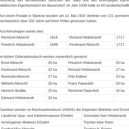
Auflösung des Verhältnisses zwischen der Stadt und den ehemaligen Kämm
städtischen Eigentumsdorf ein Bauerndorf. Im Jahr 1939 hatte es 60 landwirtschaftl
Auf einem Festakt in Starkow wurden am 10. Mai 1934 Vertreter von 131 pommers
nachweislich über 200 Jahre auf ihren Höfen gesessen haben.
Aus Arenshagen waren dies:
Reinhold Albrecht
1616
Richard Hildebrandt
1717
Friedrich Hildebrandt
1698
Ferdinand Albrecht
1717
Im letzten Güteradressbuch werden namentlich genannt:
Ernst Albrecht
26 ha
Friedrich Hildebrandt
20 ha
Ferdinand Albrecht
32 ha
Richard Hildebrandt
27 ha
Reinhold Albrecht
27 ha
Fritz Küttner
33 ha
Wilhelm Albrecht
26 ha
Franz Papenfuß
28 ha
Heinrich Bodtke
25 ha
Reinhold Papenfuß
20 ha
Edmund Hildebrandt
32 ha
Daneben werden im Reichsadressbuch 1940/41 die folgenden Betriebe und Einric
Ländliche Spar- und Darlehenskasse EGmbH
Schneider Karl Hildebrandt
Arnshagener Molkerei EGmbH
Tischler Artur Rahn