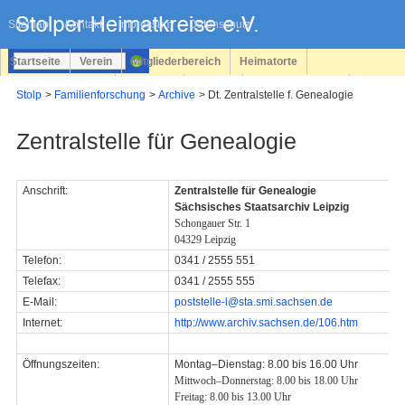
Navigation
überspringen
Sitemap
Kontakt
Impressum
Datenschutz
Startseite
Verein
Mitgliederbereich
Heimatorte
Familienforschung
Personen
Service
Registrieren
Stolp
Familienforschung
Archive
Dt. Zentralstelle f. Genealogie
Login
Zentralstelle für Genealogie
Anschrift:
Zentralstelle für Genealogie
Sächsisches Staatsarchiv Leipzig
Schongauer Str. 1
04329 Leipzig
Telefon:
0341 / 2555 551
Telefax:
0341 / 2555 555
E-Mail:
poststelle-l@sta.smi.sachsen.de
Internet:
http://www.archiv.sachsen.de/106.htm
Öffnungszeiten:
Montag–Dienstag: 8.00 bis 16.00 Uhr
Mittwoch–Donnerstag: 8.00 bis 18.00 Uhr
Freitag: 8.00 bis 13.00 Uhr