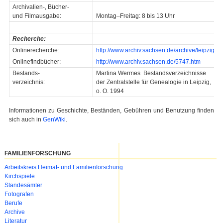
Archivalien-, Bücher-
und Filmausgabe:
Montag–Freitag: 8 bis 13 Uhr
Recherche:
Onlinerecherche:
http://www.archiv.sachsen.de/archive/leipzig/in
Onlinefindbücher:
http://www.archiv.sachsen.de/5747.htm
Bestands-
Martina Wermes Bestandsverzeichnisse
verzeichnis:
der Zentralstelle für Genealogie in Leipzig,
o. O. 1994
Informationen zu Geschichte, Beständen, Gebühren und Benutzung finden
sich auch in
GenWiki
.
FAMILIENFORSCHUNG
Navigation
Arbeitskreis Heimat- und Familienforschung
überspringen
Kirchspiele
Standesämter
Fotografen
Berufe
Archive
Literatur