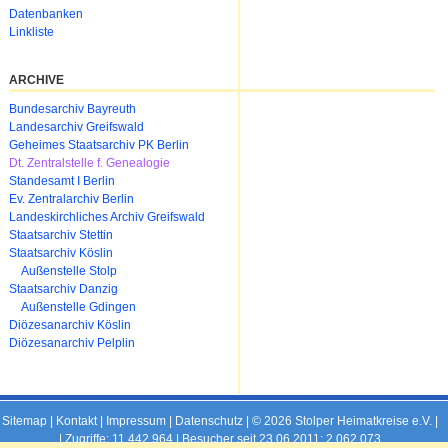
Datenbanken
Linkliste
ARCHIVE
Navigation
Bundesarchiv Bayreuth
überspringen
Landesarchiv Greifswald
Geheimes Staatsarchiv PK Berlin
Dt. Zentralstelle f. Genealogie
Standesamt I Berlin
Ev. Zentralarchiv Berlin
Landeskirchliches Archiv Greifswald
Staatsarchiv Stettin
Staatsarchiv Köslin
Außenstelle Stolp
Staatsarchiv Danzig
Außenstelle Gdingen
Diözesanarchiv Köslin
Diözesanarchiv Pelplin
Sitemap
|
Kontakt
|
Impressum
|
Datenschutz
| © 2026 Stolper Heimatkreise e.V. |
|
Zugriffe: 11.442.964 | Besucher seit 23.06.2011: 2.062.073