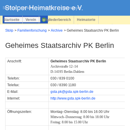
Navigation
überspringen
Sitemap
Kontakt
Impressum
Datenschutz
Startseite
Verein
Mitgliederbereich
Heimatorte
Familienforschung
Personen
Service
Registrieren
Stolp
Familienforschung
Archive
Geheimes Staatsarchiv PK Berlin
Login
Geheimes Staatsarchiv PK Berlin
Anschrift:
Geheimes Staatsarchiv PK Berlin
Archivstraße 12–14
D-14195 Berlin-Dahlem
Telefon:
030 / 839 0100
Telefax:
030 / 8390 1180
E-Mail:
gsta.pk@gsta.spk-berlin.de
Internet:
http://www.gsta.spk-berlin.de
Öffnungszeiten:
Montag–Dienstag: 8.00 bis 16.00 Uhr
Mittwoch–Donnerstag: 8.00 bis 18.00 Uhr
Freitag: 8.00 bis 15.00 Uhr