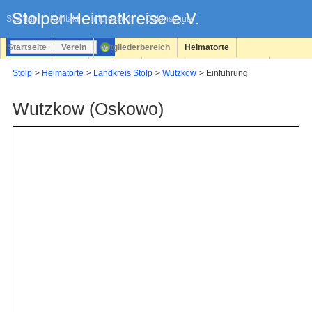
Navigation
überspringen
Sitemap
Kontakt
Impressum
Datenschutz
Startseite
Verein
Mitgliederbereich
Heimatorte
Familienforschung
Personen
Service
Registrieren
Stolp
Heimatorte
Landkreis Stolp
Wutzkow
Einführung
Login
Wutzkow (Oskowo)