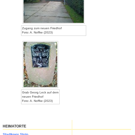
Zugang zum neuen Friedhof
Foto: A. Noffke (2023)
Grab Georg Leck auf dem
neuen Friedhof
Foto: A. Noffke (2023)
HEIMATORTE
Navigation
Stadtkreis Stolp