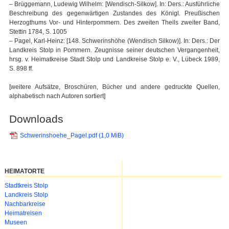
– Brüggemann, Ludewig Wilhelm: [Wendisch-Silkow]. In: Ders.: Ausführliche
Beschreibung des gegenwärtigen Zustandes des Königl. Preußischen
Herzogthums Vor- und Hinterpommern. Des zweiten Theils zweiter Band,
Stettin 1784, S. 1005
– Pagel, Karl-Heinz: [148. Schwerinshöhe (Wendisch Silkow)]. In: Ders.: Der
Landkreis Stolp in Pommern. Zeugnisse seiner deutschen Vergangenheit,
hrsg. v. Heimatkreise Stadt Stolp und Landkreise Stolp e. V., Lübeck 1989,
S. 898 ff.
[weitere Aufsätze, Broschüren, Bücher und andere gedruckte Quellen,
alphabetisch nach Autoren sortiert]
Downloads
Schwerinshoehe_Pagel.pdf
(1,0 MiB)
HEIMATORTE
Navigation
Stadtkreis Stolp
überspringen
Landkreis Stolp
Nachbarkreise
Heimatreisen
Museen