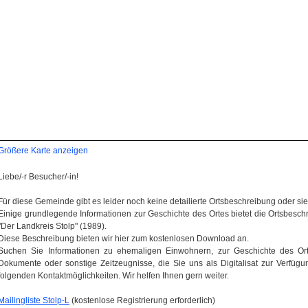
Größere Karte anzeigen
Liebe/-r Besucher/-in!
Für diese Gemeinde gibt es leider noch keine detailierte Ortsbeschreibung oder sie wi
Einige grundlegende Informationen zur Geschichte des Ortes bietet die Ortsbes
"Der Landkreis Stolp" (1989).
Diese Beschreibung bieten wir hier zum kostenlosen Download an.
Suchen Sie Informationen zu ehemaligen Einwohnern, zur Geschichte des Orte
Dokumente oder sonstige Zeitzeugnisse, die Sie uns als Digitalisat zur Verfügun
folgenden Kontaktmöglichkeiten. Wir helfen Ihnen gern weiter.
Mailingliste Stolp-L
(kostenlose Registrierung erforderlich)