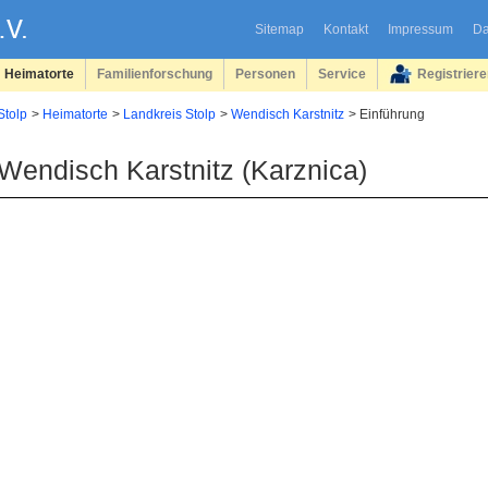
Sitemap
Kontakt
Impressum
Da
Heimatorte
Familienforschung
Personen
Service
Registrier
Stolp
Heimatorte
Landkreis Stolp
Wendisch Karstnitz
Einführung
Wendisch Karstnitz (Karznica)