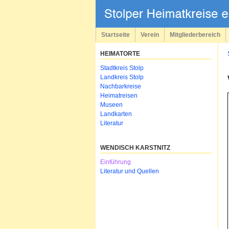
Navigation
überspringen
Startseite
Verein
Mitgliederbereich
HEIMATORTE
Navigation
Stadtkreis Stolp
überspringen
Landkreis Stolp
Nachbarkreise
Heimatreisen
Museen
Landkarten
Literatur
WENDISCH KARSTNITZ
Navigation
Einführung
überspringen
Literatur und Quellen