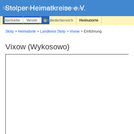
Navigation
überspringen
Sitemap
Kontakt
Impressum
Datenschutz
Startseite
Verein
Mitgliederbereich
Heimatorte
Familienforschung
Personen
Service
Registrieren
Stolp
Heimatorte
Landkreis Stolp
Vixow
Einführung
Login
Vixow (Wykosowo)