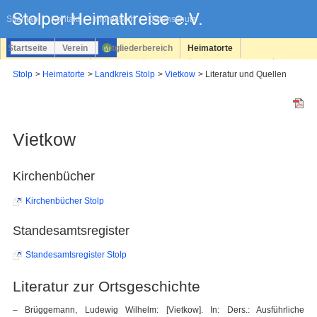
Navigation
überspringen
Sitemap
Kontakt
Impressum
Datenschutz
Startseite
Verein
Mitgliederbereich
Heimatorte
Familienforschung
Personen
Service
Registrieren
Stolp
Heimatorte
Landkreis Stolp
Vietkow
Literatur und Quellen
Login
Vietkow
Kirchenbücher
Kirchenbücher Stolp
Standesamtsregister
Standesamtsregister Stolp
Literatur zur Ortsgeschichte
– Brüggemann, Ludewig Wilhelm: [Vietkow]. In: Ders.: Ausführliche