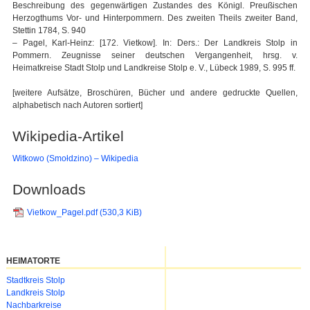
Beschreibung des gegenwärtigen Zustandes des Königl. Preußischen
Herzogthums Vor- und Hinterpommern. Des zweiten Theils zweiter Band,
Stettin 1784, S. 940
– Pagel, Karl-Heinz: [172. Vietkow]. In: Ders.: Der Landkreis Stolp in
Pommern. Zeugnisse seiner deutschen Vergangenheit, hrsg. v.
Heimatkreise Stadt Stolp und Landkreise Stolp e. V., Lübeck 1989, S. 995 ff.
[weitere Aufsätze, Broschüren, Bücher und andere gedruckte Quellen,
alphabetisch nach Autoren sortiert]
Wikipedia-Artikel
Witkowo (Smołdzino) – Wikipedia
Downloads
Vietkow_Pagel.pdf
(530,3 KiB)
HEIMATORTE
Navigation
Stadtkreis Stolp
überspringen
Landkreis Stolp
Nachbarkreise