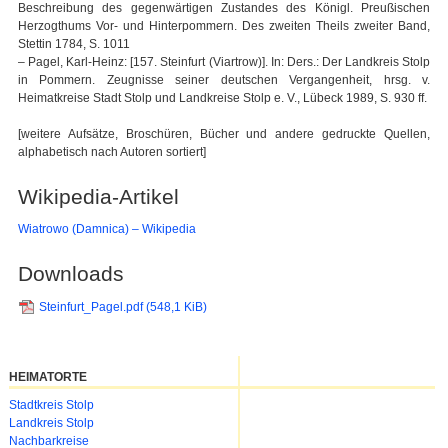
Beschreibung des gegenwärtigen Zustandes des Königl. Preußischen
Herzogthums Vor- und Hinterpommern. Des zweiten Theils zweiter Band,
Stettin 1784, S. 1011
– Pagel, Karl-Heinz: [157. Steinfurt (Viartrow)]. In: Ders.: Der Landkreis Stolp
in Pommern. Zeugnisse seiner deutschen Vergangenheit, hrsg. v.
Heimatkreise Stadt Stolp und Landkreise Stolp e. V., Lübeck 1989, S. 930 ff.
[weitere Aufsätze, Broschüren, Bücher und andere gedruckte Quellen,
alphabetisch nach Autoren sortiert]
Wikipedia-Artikel
Wiatrowo (Damnica) – Wikipedia
Downloads
Steinfurt_Pagel.pdf
(548,1 KiB)
HEIMATORTE
Navigation
Stadtkreis Stolp
überspringen
Landkreis Stolp
Nachbarkreise