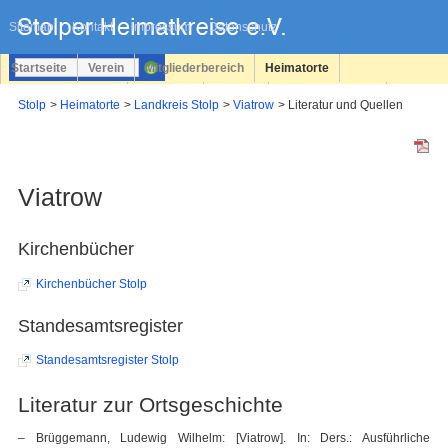
Navigation
überspringen
Sitemap
Kontakt
Impressum
Datenschutz
Startseite
Verein
Mitgliederbereich
Heimatorte
Familienforschung
Personen
Service
Registrieren
Stolp
Heimatorte
Landkreis Stolp
Viatrow
Literatur und Quellen
Login
Viatrow
Kirchenbücher
Kirchenbücher Stolp
Standesamtsregister
Standesamtsregister Stolp
Literatur zur Ortsgeschichte
– Brüggemann, Ludewig Wilhelm: [Viatrow]. In: Ders.: Ausführliche