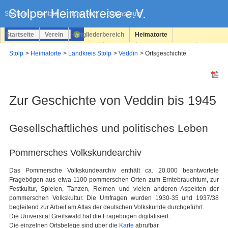
Navigation
überspringen
Sitemap
Kontakt
Impressum
Datenschutz
Startseite
Verein
Mitgliederbereich
Heimatorte
Familienforschung
Personen
Service
Registrieren
Stolp
Heimatorte
Landkreis Stolp
Veddin
Ortsgeschichte
Login
Zur Geschichte von Veddin bis 1945
Gesellschaftliches und politisches Leben
Pommersches Volkskundearchiv
Das Pommersche Volkskundearchiv enthält ca. 20.000 beantwortete
Fragebögen aus etwa 1100 pommerschen Orten zum Erntebrauchtum, zur
Festkultur, Spielen, Tänzen, Reimen und vielen anderen Aspekten der
pommerschen Volkskultur. Die Umfragen wurden 1930-35 und 1937/38
begleitend zur Arbeit am Atlas der deutschen Volkskunde durchgeführt.
Die Universität Greifswald hat die Fragebögen digitalisiert.
Die einzelnen Ortsbelege sind über die
Karte
abrufbar.