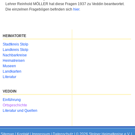
Lehrer Reinhold MÖLLER hat diese Fragen 1937 zu Veddin beantwortet.
Die einzelnen Fragebögen befinden sich
hier
.
HEIMATORTE
Navigation
Stadtkreis Stolp
überspringen
Landkreis Stolp
Nachbarkreise
Heimatreisen
Museen
Landkarten
Literatur
VEDDIN
Navigation
Einführung
überspringen
Ortsgeschichte
Literatur und Quellen
Sitemap
|
Kontakt
|
Impressum
|
Datenschutz
| © 2026 Stolper Heimatkreise e.V. |