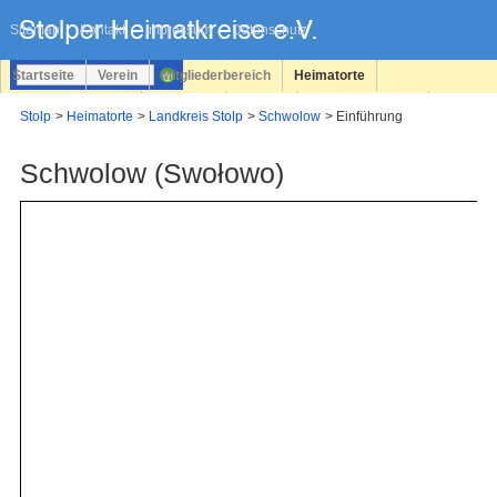
Navigation
überspringen
Sitemap
Kontakt
Impressum
Datenschutz
Startseite
Verein
Mitgliederbereich
Heimatorte
Familienforschung
Personen
Service
Registrieren
Stolp
Heimatorte
Landkreis Stolp
Schwolow
Einführung
Login
Schwolow (Swołowo)