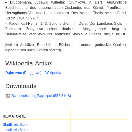
– Brüggemann, Ludewig Wilhelm: [Grumkow]. In: Ders.: Ausführliche
Beschreibung des gegenwärtigen Zustandes des Königl. Preußischen
Herzogthums Vor- und Hinterpommern. Des zweiten Theils zweiter Band,
Stettin 1784, S. 970 f.
– Pagel, Karl-Heinz: [143. Schöneichen]. In: Ders.: Der Landkreis Stolp in
Pommern. Zeugnisse seiner deutschen Vergangenheit, hrsg. v.
Heimatkreise Stadt Stolp und Landkreise Stolp e. V., Lübeck 1989, S. 881 ff.
[weitere Aufsätze, Broschüren, Bücher und andere gedruckte Quellen,
alphabetisch nach Autoren sortiert]
Wikipedia-Artikel
Dąbrówno (Potęgowo) – Wikipedia
Downloads
Schoeneichen_Pagel.pdf
(552,8 KiB)
HEIMATORTE
Navigation
Stadtkreis Stolp
überspringen
Landkreis Stolp