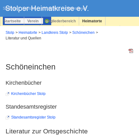
Navigation
überspringen
Sitemap
Kontakt
Impressum
Datenschutz
Startseite
Verein
Mitgliederbereich
Heimatorte
Familienforschung
Personen
Service
Registrieren
Stolp
Heimatorte
Landkreis Stolp
Schöneichen
Literatur und Quellen
Login
Schöneinchen
Kirchenbücher
Kirchenbücher Stolp
Standesamtsregister
Standesamtsregister Stolp
Literatur zur Ortsgeschichte