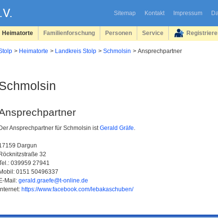
Sitemap
Kontakt
Impressum
Da
Heimatorte
Familienforschung
Personen
Service
Registrier
Stolp
Heimatorte
Landkreis Stolp
Schmolsin
Ansprechpartner
Schmolsin
Ansprechpartner
Der Ansprechpartner für Schmolsin ist
Gerald Gräfe
.
17159 Dargun
Röcknitzstraße 32
Tel.: 039959 27941
Mobil: 0151 50496337
E-Mail:
gerald.graefe@t-online.de
Internet:
https://www.facebook.com/lebakaschuben/