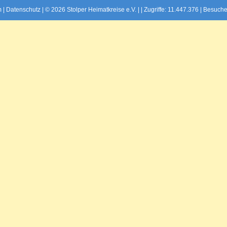
m
|
Datenschutz
| © 2026 Stolper Heimatkreise e.V. | |
Zugriffe: 11.447.376 | Besuche