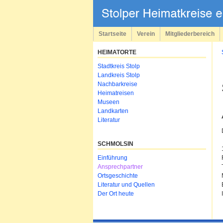
Navigation
überspringen
Startseite
Verein
Mitgliederbereich
HEIMATORTE
Navigation
Stadtkreis Stolp
überspringen
Landkreis Stolp
Nachbarkreise
Heimatreisen
Museen
Landkarten
Literatur
SCHMOLSIN
Navigation
Einführung
überspringen
Ansprechpartner
Ortsgeschichte
Literatur und Quellen
Der Ort heute