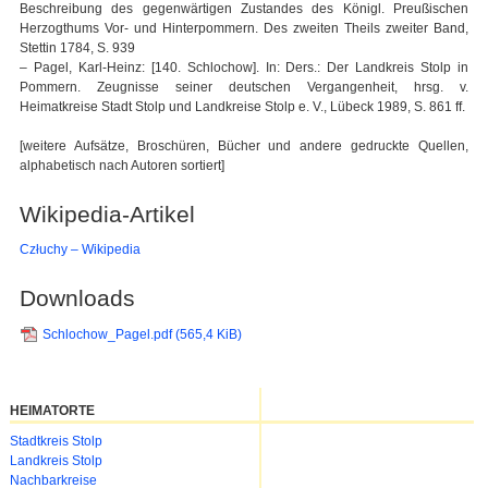
Beschreibung des gegenwärtigen Zustandes des Königl. Preußischen
Herzogthums Vor- und Hinterpommern. Des zweiten Theils zweiter Band,
Stettin 1784, S. 939
– Pagel, Karl-Heinz: [140. Schlochow]. In: Ders.: Der Landkreis Stolp in
Pommern. Zeugnisse seiner deutschen Vergangenheit, hrsg. v.
Heimatkreise Stadt Stolp und Landkreise Stolp e. V., Lübeck 1989, S. 861 ff.
[weitere Aufsätze, Broschüren, Bücher und andere gedruckte Quellen,
alphabetisch nach Autoren sortiert]
Wikipedia-Artikel
Człuchy – Wikipedia
Downloads
Schlochow_Pagel.pdf
(565,4 KiB)
HEIMATORTE
Navigation
Stadtkreis Stolp
überspringen
Landkreis Stolp
Nachbarkreise