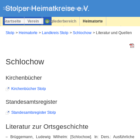
Navigation
überspringen
Sitemap
Kontakt
Impressum
Datenschutz
Startseite
Verein
Mitgliederbereich
Heimatorte
Familienforschung
Personen
Service
Registrieren
Stolp
Heimatorte
Landkreis Stolp
Schlochow
Literatur und Quellen
Login
Schlochow
Kirchenbücher
Kirchenbücher Stolp
Standesamtsregister
Standesamtsregister Stolp
Literatur zur Ortsgeschichte
– Brüggemann, Ludewig Wilhelm: [Schlochow]. In: Ders.: Ausführliche