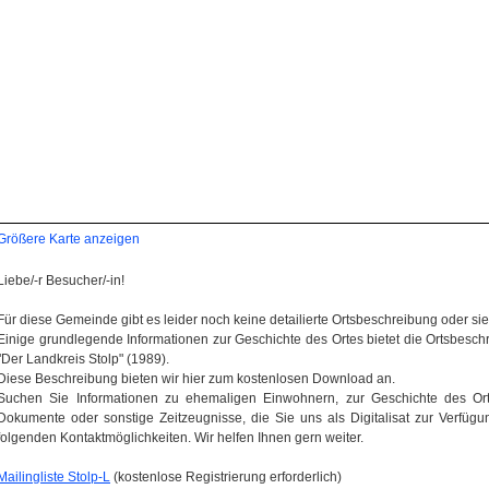
Größere Karte anzeigen
Liebe/-r Besucher/-in!
Für diese Gemeinde gibt es leider noch keine detailierte Ortsbeschreibung oder sie wi
Einige grundlegende Informationen zur Geschichte des Ortes bietet die Ortsbes
"Der Landkreis Stolp" (1989).
Diese Beschreibung bieten wir hier zum kostenlosen Download an.
Suchen Sie Informationen zu ehemaligen Einwohnern, zur Geschichte des Orte
Dokumente oder sonstige Zeitzeugnisse, die Sie uns als Digitalisat zur Verfügun
folgenden Kontaktmöglichkeiten. Wir helfen Ihnen gern weiter.
Mailingliste Stolp-L
(kostenlose Registrierung erforderlich)