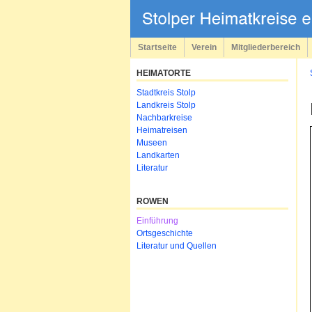
Navigation
überspringen
Startseite
Verein
Mitgliederbereich
HEIMATORTE
Navigation
Stadtkreis Stolp
überspringen
Landkreis Stolp
Nachbarkreise
Heimatreisen
Museen
Landkarten
Literatur
ROWEN
Navigation
Einführung
überspringen
Ortsgeschichte
Literatur und Quellen