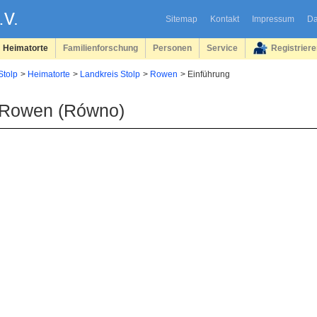
Sitemap
Kontakt
Impressum
Da
Heimatorte
Familienforschung
Personen
Service
Registrier
Stolp
Heimatorte
Landkreis Stolp
Rowen
Einführung
Rowen (Równo)