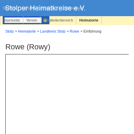
Navigation
überspringen
Sitemap
Kontakt
Impressum
Datenschutz
Startseite
Verein
Mitgliederbereich
Heimatorte
Familienforschung
Personen
Service
Registrieren
Stolp
Heimatorte
Landkreis Stolp
Rowe
Einführung
Login
Rowe (Rowy)