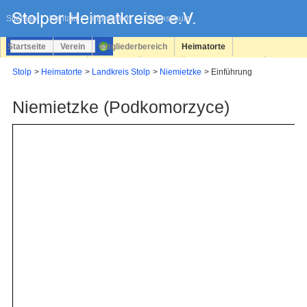
Navigation
überspringen
Sitemap
Kontakt
Impressum
Datenschutz
Startseite
Verein
Mitgliederbereich
Heimatorte
Familienforschung
Personen
Service
Registrieren
Stolp
Heimatorte
Landkreis Stolp
Niemietzke
Einführung
Login
Niemietzke (Podkomorzyce)