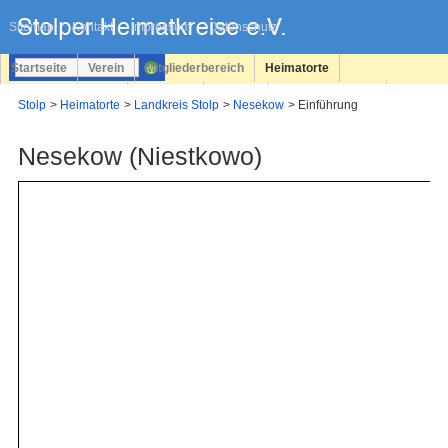
Navigation
überspringen
Sitemap
Kontakt
Impressum
Datenschutz
Startseite
Verein
Mitgliederbereich
Heimatorte
Familienforschung
Personen
Service
Registrieren
Stolp
Heimatorte
Landkreis Stolp
Nesekow
Einführung
Login
Nesekow (Niestkowo)