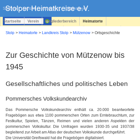
Navigation
überspringen
Sitemap
Kontakt
Impressum
Datenschutz
Startseite
Verein
Mitgliederbereich
Heimatorte
Familienforschung
Personen
Service
Registrieren
Stolp
Heimatorte
Landkreis Stolp
Mützenow
Ortsgeschichte
Login
Zur Geschichte von Mützenow bis
1945
Gesellschaftliches und politisches Leben
Pommersches Volkskundearchiv
Das Pommersche Volkskundearchiv enthält ca. 20.000 beantwortete
Fragebögen aus etwa 1100 pommerschen Orten zum Erntebrauchtum, zur
Festkultur, Spielen, Tänzen, Reimen und vielen anderen Aspekten der
pommerschen Volkskultur. Die Umfragen wurden 1930-35 und 1937/38
begleitend zur Arbeit am Atlas der deutschen Volkskunde durchgeführt.
Die Universität Greifswald hat die Fragebögen digitalisiert.