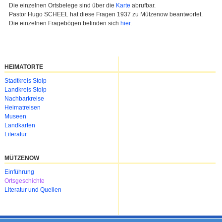
Die einzelnen Ortsbelege sind über die
Karte
abrufbar.
Pastor Hugo SCHEEL hat diese Fragen 1937 zu Mützenow beantwortet.
Die einzelnen Fragebögen befinden sich
hier
.
HEIMATORTE
Navigation
Stadtkreis Stolp
überspringen
Landkreis Stolp
Nachbarkreise
Heimatreisen
Museen
Landkarten
Literatur
MÜTZENOW
Navigation
Einführung
überspringen
Ortsgeschichte
Literatur und Quellen