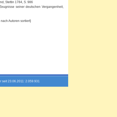
d, Stettin 1784, S. 986
. Zeugnisse seiner deutschen Vergangenheit,
nach Autoren sortiert]
r seit 23.06.2011: 2.059.931