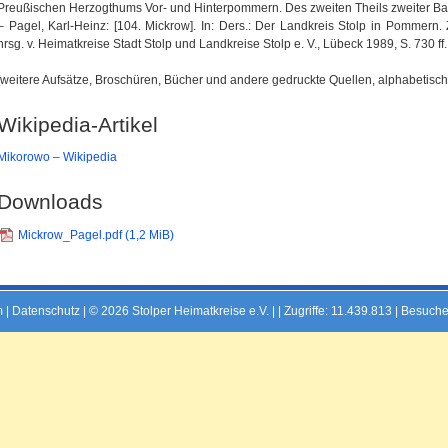
Preußischen Herzogthums Vor- und Hinterpommern. Des zweiten Theils zweiter Ban
– Pagel, Karl-Heinz: [104. Mickrow]. In: Ders.: Der Landkreis Stolp in Pommern
hrsg. v. Heimatkreise Stadt Stolp und Landkreise Stolp e. V., Lübeck 1989, S. 730 ff.
[weitere Aufsätze, Broschüren, Bücher und andere gedruckte Quellen, alphabetisch 
Wikipedia-Artikel
Mikorowo – Wikipedia
Downloads
Mickrow_Pagel.pdf
(1,2 MiB)
m
|
Datenschutz
| © 2026 Stolper Heimatkreise e.V. | |
Zugriffe: 11.439.813 | Besuche