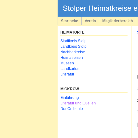
Navigation
überspringen
Startseite
Verein
Mitgliederbereich
HEIMATORTE
Navigation
Stadtkreis Stolp
überspringen
Landkreis Stolp
Nachbarkreise
Heimatreisen
Museen
Landkarten
Literatur
MICKROW
Navigation
Einführung
überspringen
Literatur und Quellen
Der Ort heute