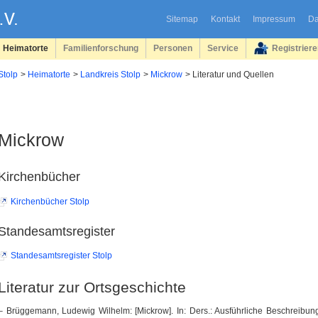
Sitemap
Kontakt
Impressum
Da
Heimatorte
Familienforschung
Personen
Service
Registrier
Stolp
Heimatorte
Landkreis Stolp
Mickrow
Literatur und Quellen
Mickrow
Kirchenbücher
Kirchenbücher Stolp
Standesamtsregister
Standesamtsregister Stolp
Literatur zur Ortsgeschichte
– Brüggemann, Ludewig Wilhelm: [Mickrow]. In: Ders.: Ausführliche Beschreibu