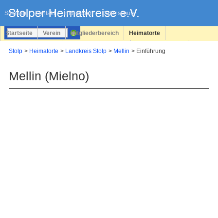
Navigation
überspringen
Sitemap
Kontakt
Impressum
Datenschutz
Startseite
Verein
Mitgliederbereich
Heimatorte
Familienforschung
Personen
Service
Registrieren
Stolp
Heimatorte
Landkreis Stolp
Mellin
Einführung
Login
Mellin (Mielno)