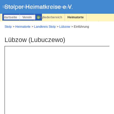
Navigation
überspringen
Sitemap
Kontakt
Impressum
Datenschutz
Startseite
Verein
Mitgliederbereich
Heimatorte
Familienforschung
Personen
Service
Registrieren
Stolp
Heimatorte
Landkreis Stolp
Lübzow
Einführung
Login
Lübzow (Lubuczewo)