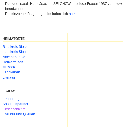
Der stud. paed. Hans-Joachim SELCHOW hat diese Fragen 1937 zu Lojow
beantwortet.
Die einzelnen Fragebögen befinden sich
hier
.
HEIMATORTE
Navigation
Stadtkreis Stolp
überspringen
Landkreis Stolp
Nachbarkreise
Heimatreisen
Museen
Landkarten
Literatur
LOJOW
Navigation
Einführung
überspringen
Ansprechpartner
Ortsgeschichte
Literatur und Quellen