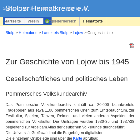
Navigation
überspringen
Sitemap
Kontakt
Impressum
Datenschutz
Startseite
Verein
Mitgliederbereich
Heimatorte
Familienforschung
Personen
Service
Registrieren
Stolp
Heimatorte
Landkreis Stolp
Lojow
Ortsgeschichte
Login
Zur Geschichte von Lojow bis 1945
Gesellschaftliches und politisches Leben
Pommersches Volkskundearchiv
Das Pommersche Volkskundearchiv enthält ca. 20.000 beantwortete
Fragebögen aus etwa 1100 pommerschen Orten zum Erntebrauchtum, zur
Festkultur, Spielen, Tänzen, Reimen und vielen anderen Aspekten der
pommerschen Volkskultur. Die Umfragen wurden 1930-35 und 1937/38
begleitend zur Arbeit am Atlas der deutschen Volkskunde durchgeführt.
Die Universität Greifswald hat die Fragebögen digitalisiert.
Die einzelnen Ortsbelege sind über die
Karte
abrufbar.