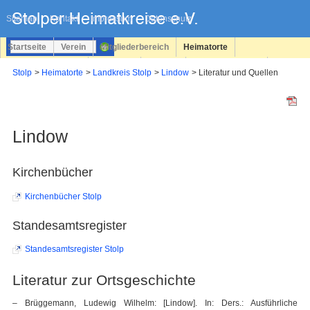
Navigation
überspringen
Sitemap
Kontakt
Impressum
Datenschutz
Startseite
Verein
Mitgliederbereich
Heimatorte
Familienforschung
Personen
Service
Registrieren
Stolp
Heimatorte
Landkreis Stolp
Lindow
Literatur und Quellen
Login
Lindow
Kirchenbücher
Kirchenbücher Stolp
Standesamtsregister
Standesamtsregister Stolp
Literatur zur Ortsgeschichte
– Brüggemann, Ludewig Wilhelm: [Lindow]. In: Ders.: Ausführliche