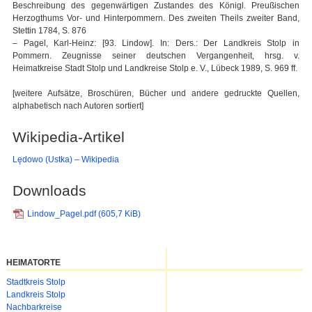
Beschreibung des gegenwärtigen Zustandes des Königl. Preußischen
Herzogthums Vor- und Hinterpommern. Des zweiten Theils zweiter Band,
Stettin 1784, S. 876
– Pagel, Karl-Heinz: [93. Lindow]. In: Ders.: Der Landkreis Stolp in
Pommern. Zeugnisse seiner deutschen Vergangenheit, hrsg. v.
Heimatkreise Stadt Stolp und Landkreise Stolp e. V., Lübeck 1989, S. 969 ff.
[weitere Aufsätze, Broschüren, Bücher und andere gedruckte Quellen,
alphabetisch nach Autoren sortiert]
Wikipedia-Artikel
Lędowo (Ustka) – Wikipedia
Downloads
Lindow_Pagel.pdf
(605,7 KiB)
HEIMATORTE
Navigation
Stadtkreis Stolp
überspringen
Landkreis Stolp
Nachbarkreise