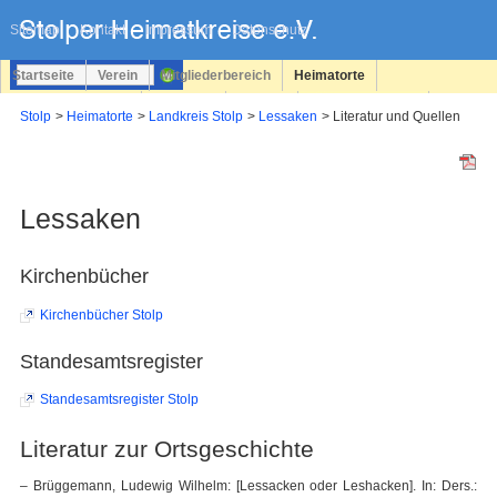
Navigation
überspringen
Sitemap
Kontakt
Impressum
Datenschutz
Startseite
Verein
Mitgliederbereich
Heimatorte
Familienforschung
Personen
Service
Registrieren
Stolp
Heimatorte
Landkreis Stolp
Lessaken
Literatur und Quellen
Login
Lessaken
Kirchenbücher
Kirchenbücher Stolp
Standesamtsregister
Standesamtsregister Stolp
Literatur zur Ortsgeschichte
– Brüggemann, Ludewig Wilhelm: [Lessacken oder Leshacken]. In: Ders.: