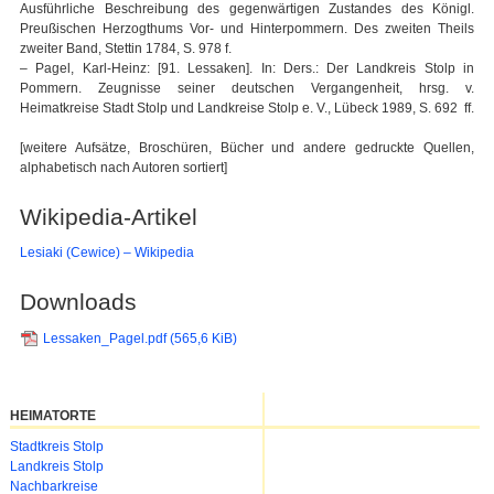
Ausführliche Beschreibung des gegenwärtigen Zustandes des Königl.
Preußischen Herzogthums Vor- und Hinterpommern. Des zweiten Theils
zweiter Band, Stettin 1784, S. 978 f.
– Pagel, Karl-Heinz: [91. Lessaken]. In: Ders.: Der Landkreis Stolp in
Pommern. Zeugnisse seiner deutschen Vergangenheit, hrsg. v.
Heimatkreise Stadt Stolp und Landkreise Stolp e. V., Lübeck 1989, S. 692 ff.
[weitere Aufsätze, Broschüren, Bücher und andere gedruckte Quellen,
alphabetisch nach Autoren sortiert]
Wikipedia-Artikel
Lesiaki (Cewice) – Wikipedia
Downloads
Lessaken_Pagel.pdf
(565,6 KiB)
HEIMATORTE
Navigation
Stadtkreis Stolp
überspringen
Landkreis Stolp
Nachbarkreise