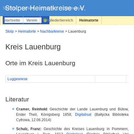
Navigation
überspringen
Sitemap
Kontakt
Impressum
Datenschutz
Startseite
Verein
Mitgliederbereich
Heimatorte
Familienforschung
Personen
Service
Registrieren
Stolp
Heimatorte
Nachbarkreise
Lauenburg
Login
Kreis Lauenburg
Orte im Kreis Lauenburg
Luggewiese
Literatur
Cramer, Reinhold
: Geschichte der Lande Lauenburg und Bütow,
Erster Theil, Königsberg 1858,
Digitalisat
(Bałtycka Biblioteka
Cyfrowa, 12.06.2014)
Schulz, Franz:
Geschichte des Kreises Lauenburg in Pommern,