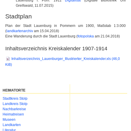
Lauenburg i. Pom. 1912
Digitalisat
(Digitale Bibliothek Uni
Greifswald, 11.07.2015)
Stadtplan
Plan der Stadt Lauenburg in Pommern um 1900, Maßstab 1:3.000
(
landkartenarchiv
am 15.04.2018)
Eine Wanderung durch die Stadt Lauenburg (
fotopolska
am 21.04.2018)
Inhaltsverzeichnis Kreiskalender 1907-1914
Inhaltsverzeichnis_Lauenburger_Illustrierter_Kreiskalender.xls
(46,0
KiB)
HEIMATORTE
Navigation
Stadtkreis Stolp
überspringen
Landkreis Stolp
Nachbarkreise
Heimatreisen
Museen
Landkarten
Literatur