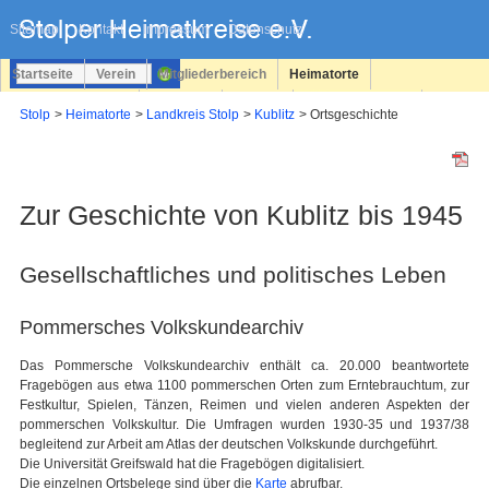
Navigation
überspringen
Sitemap
Kontakt
Impressum
Datenschutz
Startseite
Verein
Mitgliederbereich
Heimatorte
Familienforschung
Personen
Service
Registrieren
Stolp
Heimatorte
Landkreis Stolp
Kublitz
Ortsgeschichte
Login
Zur Geschichte von Kublitz bis 1945
Gesellschaftliches und politisches Leben
Pommersches Volkskundearchiv
Das Pommersche Volkskundearchiv enthält ca. 20.000 beantwortete
Fragebögen aus etwa 1100 pommerschen Orten zum Erntebrauchtum, zur
Festkultur, Spielen, Tänzen, Reimen und vielen anderen Aspekten der
pommerschen Volkskultur. Die Umfragen wurden 1930-35 und 1937/38
begleitend zur Arbeit am Atlas der deutschen Volkskunde durchgeführt.
Die Universität Greifswald hat die Fragebögen digitalisiert.
Die einzelnen Ortsbelege sind über die
Karte
abrufbar.