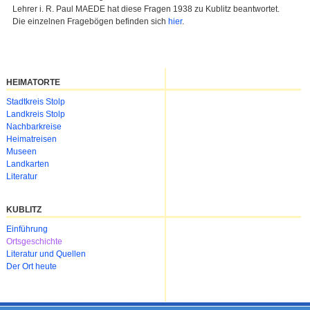
Lehrer i. R. Paul MAEDE hat diese Fragen 1938 zu Kublitz beantwortet.
Die einzelnen Fragebögen befinden sich
hier
.
HEIMATORTE
Navigation
Stadtkreis Stolp
überspringen
Landkreis Stolp
Nachbarkreise
Heimatreisen
Museen
Landkarten
Literatur
KUBLITZ
Navigation
Einführung
überspringen
Ortsgeschichte
Literatur und Quellen
Der Ort heute